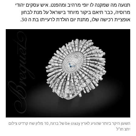
תנועה מה שמקנה לו יופי מרהיב ומהפנט. איש עסקים יהודי
מרוסיה, כבר תיאם ביקור מיוחד בישראל על מנת לבחון
אופציית רכישה שלו, מתנת יום הולדת לרעייתו בת ה 30.
השעון היקר ביותר שהגיע לארץ be crazy של ברגה, 10 מליון שח קרדיט צילום
יחצ חו"ל