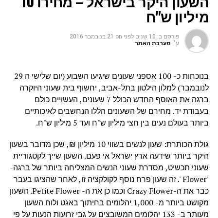
השעון היקר בישראל – מחירו 10
מיליון ש"ח
פורסם ב:
10 שנים לפני
on
21 בנובמבר 2016
ע"י
מערכת האתר
בנוכחות כ- 100 אספני שעונים שיגיעו השבוע (יום שלישי ה 29
לנובמבר) למלון הילטון בתל-אביב, יחשוף בית שעוני היוקרה
ברגה את האוסף החדש הכולל 7 שעונים, העשויים כולם
בעבודת יד. מחירם של השעונים הללו הנחשבים לאיכותיים
ביותר בעולם נעים בין חצי מיליון ש"ח ועד 5 מיליון ש"ח.
גולת הכותרת: שעון לנשים בשווי 10 מיליון ₪, שכן מדובר בשעון
היקר ביותר שידעה ארץ ישראל אי פעם. השעון שייך לקטגוריית
שעוני תכשיט, מסדרת שעוני הנשים המצליחה ביותר של ברגה-
'Flower '. זה שעון פרח נוסף לקולקציה זו, לאחר שהציגו בעבר
כבר את ה-Crazy Flower וכמו כן את ה- Petite Flower. השעון
מקושט ביותר מ- 1,000 יהלומים בחיתוך באגט ולוח השעון
מעותר ב- 133 יהלומים המשובצים על גבי זרועות הנעות על פי