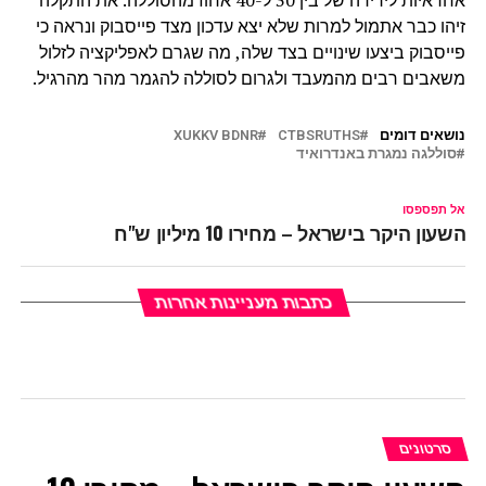
אחראיות לירידה של בין 30 ל-40 אחוז מהסוללה. את התקלה
זיהו כבר אתמול למרות שלא יצא עדכון מצד פייסבוק ונראה כי
פייסבוק ביצעו שינויים בצד שלה, מה שגרם לאפליקציה לזלול
משאבים רבים מהמעבד ולגרום לסוללה להגמר מהר מהרגיל.
נושאים דומים
CTBSRUTHS
XUKKV BDNR
סוללגה נמגרת באנדרואיד
אל תפספסו
השעון היקר בישראל – מחירו 10 מיליון ש"ח
כתבות מעניינות אחרות
סרטונים