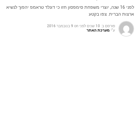
לפני 16 שנה, יוצרי משפחת סימפסון חזו כי דונלד טראמפ יהפוך לנשיא
ארצות הברית. צפו בקטע
פורסם ב:
10 שנים לפני
on
9 בנובמבר 2016
ע"י
מערכת האתר
אחרי שכל העולם עדיין בהלם מבחירתו לנשיא של המועמד
הרפובליקאני דונלד טראמפ, מסתבר שלפני 16 שנה סדרת
האנימציה "משפחת סימפסון" חזתה את בחירתו של טראמפ
לנשיא. בפרק ששמו "בארט – אל העתיד" – מקבל בארט הצצה
אל עתידו כשהוא מובטל ואלכוהוליסט ואילו אחותו לסיה היא לא
פחות מנשיאת ארצות הברית. במהלך הפרק היא מספרת
שאמריקה רוקנה מנכסיה ע"י הנשיא הקודם טראמפ, "כפי
שאתם יודעים, ירשנו חוב ענק מטראמפ", היא אומרת. יוצרי
הסדרה סיפרו היום שההחלטה לבחור בטראמפ היתה כי בחרו
בזמנו את השם האבסורדי ביותר שיכלו לחשוב עליו למשרת
נשיא ארצות הברית.
16 שנה לאחר מכן הבדיחה של יוצרי הסדרה הפכה למציאות.