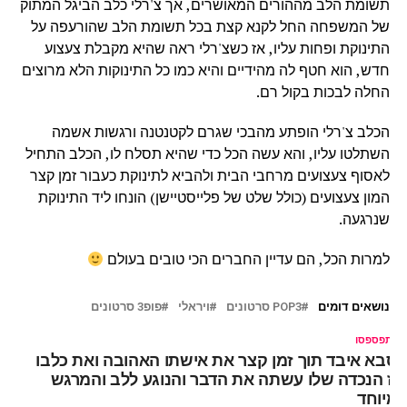
תשומת הלב מההורים המאושרים, אך צ'רלי כלב הביגל המתוק
של המשפחה החל לקנא קצת בכל תשומת הלב שהורעפה על
התינוקת ופחות עליו, אז כשצ'רלי ראה שהיא מקבלת צעצוע
חדש, הוא חטף לה מהידיים והיא כמו כל התינוקות הלא מרוצים
החלה לבכות בקול רם.
הכלב צ'רלי הופתע מהבכי שגרם לקטנטנה ורגשות אשמה
השתלטו עליו, והא עשה הכל כדי שהיא תסלח לו, הכלב התחיל
לאסוף צעצועים מרחבי הבית ולהביא לתינוקת כעבור זמן קצר
המון צעצועים (כולל שלט של פלייסטיישן) הונחו ליד התינוקת
שנרגעה.
למרות הכל, הם עדיין החברים הכי טובים בעולם
נושאים דומים
POP3 סרטונים
ויראלי
פופ3 סרטונים
ל תפספסו
סבא איבד תוך זמן קצר את אישתו האהובה ואת כלבו
אז הנכדה שלו עשתה את הדבר והנוגע ללב והמרגש
מיוחד