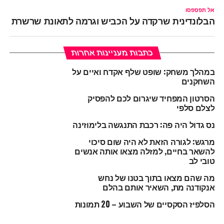
אל תפספסו
הבלונדינית שרקדה על הכביש וגרמה לתאונת שרשרת
כתבות מעניינות אחרות
במהלך משחק: שופט שלף אקדח ואיים על
השחקנים
הסרטון המפחיד שיגרום לכם להפסיק
לצלם סלפי
נס גדול היה פה: רכבת התנגשה בלימוזינה
מרגש: לגורה הזאת לא היה שום סיכוי
להשאר בחיים, למזלה מצאו אותה אנשים
טובי לב
מה שהם מצאו בתוך בטנו של נחש
אנקודנה מת, השאיר אותם בהלם
הסלפיז הסקסיים של השבוע – 20 תמונות