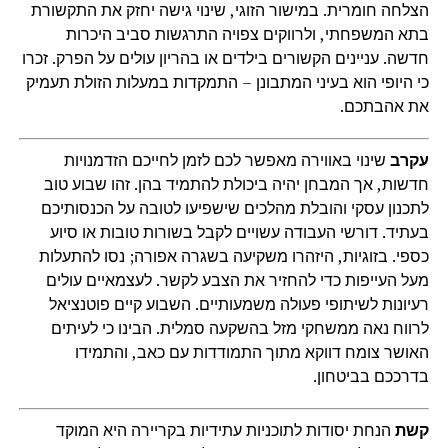
הצלחה חומרית. במישור הזוגי, שינוי גישה יחזק את התקשורת
בתא המשפחתי, ולרווקים צפויה התרגשות סביב היכרות
חדשה. עניינים הקשורים בילדים או בהריון עולים על הפרק. זכרו
כי היופי הוא בעיני המתבונן – התמקדות במעלות הזולת תעמיק
את אהבתכם.
עקרב
שינוי באווירה מאפשר לכם לזמן לחייכם הזדמנויות
חדשות, אך המבחן יהיה ביכולת להתמיד בהן. זהו שבוע טוב
לתכנון עסקי והובלת מהלכים שישפיעו לטובה על הכנסותיכם
בעתיד. דורשי העבודה עשויים לקבל בשורות טובות או סיוע
כספי. בזוגיות, היזהרו משקיעה בשגרה אפורה; נסו להתעלות
מעל העייפות כדי להחזיר את הצבע לקשר. לעצמאיים עולים
רעיונות לשיתופי פעולה משמעותיים. השבוע קיים פוטנציאל
לרווח נאה ממשחקי מזל בהשקעה סמלית. הבינו כי לעיתים
האושר צומח דווקא מתוך התמודדות עם כאב, והתמידו
בדרככם בביטחון.
קשת
הנחת יסודות לתוכניות עתידיות בקריירה היא המוקד