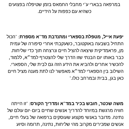
במרפאה בבארי ע"י מחבלי החמאס בזמן שטיפלה בפצועים
כשהיא עם כפפות על הידיים.
יפעת אייל, מטפלת בספארי ומתנדבת מד"א מספרת
: "הכול
התחיל בשבעה באוקטובר, כשעקבתי אחרי סיפורה של עמית
מן, פראמדיקית שיצאה להציל חיים ונרצחה תוך כדי שליחות.
כבר באותו יום הבנתי שזו הדרך שלי להצטרף למד״א, ללמוד,
להכשיר אחרים ולהביא את הידע הזה גם לבית שלי, הספארי.
השילוב בין הספארי למד״א מאפשר לנו לתת מענה מציל חיים
כאן בגן, בבית ובמרחב כולו."
משה שכטר, חובש בכיר במד"א ומדריך הקורס:
"זו הייתה
חוויה מרגשת במיוחד להדריך אנשים שחיים ביום-יום עולם של
נתינה. מדובר באנשי מקצוע שעוסקים ברפואה של בעלי חיים,
אנשים שמכירים מקרוב מהי שליחות, נתינה, תרומה וסיוע