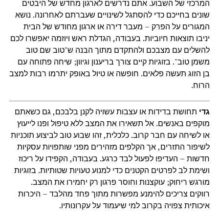
המרכזי של השבוע. אתם נדרשים לארגון מחדש של היבטים
שונים בחייכם כדי להסתגל לשינויים שעברתם לאחרונה. נושא
המגורים על הפרק – מעבר דירה או ארגון מחודש של הבית
יניבו תוצאות חיוביות. בעבודה, הגדלת ראש ויוזמה יאפשרו לכם
להשלים עם מצבכם ולהתקדם מתוך הבנה ש"טוב שם טוב
משמן טוב". בזוגיות קיים צורך בריענון וגיוון; שיחה פתוחה עם
בן הזוג תעשה פלאים. חופשה או טיול באופק יתרמו רבות למצב
הרוח.
גדי
תחושת בדידות או עצבות עשויה לקנן בלבכם, גם כשאתם
מוקפים באנשים. אל תשאירו את המצב ללא טיפול ופנו לייעוץ
או לשיחה עם חבר קרוב. כלכלית, זהו שבוע טוב לביצוע תוכניות
לשיפור התזרים, אך הקלפים מזהירים מפני שותפויות עסקיות
חדשות – העדיפו לפעול לבד כרגע. בעבודה, הקפידו על ריכוז
ושימת לב לפרטים הקטנים כדי למנוע טעויות שטותיות. בזוגיות
מורגש ריחוק; עוקצנות וחוסר פרגון רק יחמירו את המצב.
רווקים צריכים להימנע מפשרות מתוך פחד מהלבד – היכרות
איכותית צפויה בקרוב למי שיעמוד על עקרונותיו.