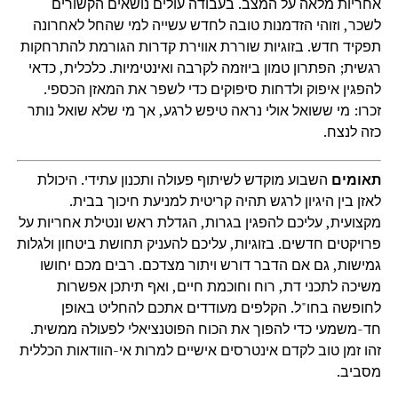
אחריות מלאה על המצב. בעבודה עולים נושאים הקשורים
לשכר, וזוהי הזדמנות טובה לחדש עשייה למי שהחל לאחרונה
תפקיד חדש. בזוגיות שוררת אווירת קדרות הגורמת להתרחקות
רגשית; הפתרון טמון ביוזמה לקרבה ואינטימיות. כלכלית, כדאי
להפגין איפוק ולדחות סיפוקים כדי לשפר את המאזן הכספי.
זכרו: מי ששואל אולי נראה טיפש לרגע, אך מי שלא שואל נותר
כזה לנצח.
תאומים
השבוע מוקדש לשיתוף פעולה ותכנון עתידי. היכולת
לאזן בין היגיון לרגש תהיה קריטית למניעת חיכוך בבית.
מקצועית, עליכם להפגין בגרות, הגדלת ראש ונטילת אחריות על
פרויקטים חדשים. בזוגיות, עליכם להעניק תחושת ביטחון ולגלות
גמישות, גם אם הדבר דורש ויתור מצדכם. רבים מכם יחושו
משיכה לתכני דת, רוח וחוכמת חיים, ואף תיתכן אפשרות
לחופשה בחו"ל. הקלפים מעודדים אתכם להחליט באופן
חד-משמעי כדי להפוך את הכוח הפוטנציאלי לפעולה ממשית.
זהו זמן טוב לקדם אינטרסים אישיים למרות אי-הוודאות הכללית
מסביב.