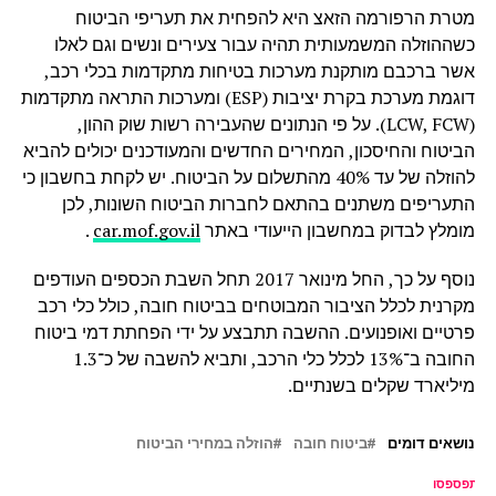
מטרת הרפורמה הזאצ היא להפחית את תעריפי הביטוח
כשההוזלה המשמעותית תהיה עבור צעירים ונשים וגם לאלו
אשר ברכבם מותקנת מערכות בטיחות מתקדמות בכלי רכב,
דוגמת מערכת בקרת יציבות (ESP) ומערכות התראה מתקדמות
(LCW, FCW). על פי הנתונים שהעבירה רשות שוק ההון,
הביטוח והחיסכון, המחירים החדשים והמעודכנים יכולים להביא
להוזלה של עד 40% מהתשלום על הביטוח. יש לקחת בחשבון כי
התעריפים משתנים בהתאם לחברות הביטוח השונות, לכן
מומלץ לבדוק במחשבון הייעודי באתר
car.mof.gov.il
.
נוסף על כך, החל מינואר 2017 תחל השבת הכספים העודפים
מקרנית לכלל הציבור המבוטחים בביטוח חובה, כולל כלי רכב
פרטיים ואופנועים. ההשבה תתבצע על ידי הפחתת דמי ביטוח
החובה ב־13% לכלל כלי הרכב, ותביא להשבה של כ־1.3
מיליארד שקלים בשנתיים.
נושאים דומים
ביטוח חובה
הוזלה במחירי הביטוח
ל תפספסו