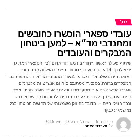
כללי
עובדי ספארי הוכשרו כחובשים
ומתנדבי מד״א – למען ביטחון
המבקרים והעובדים
שיתוף פעולה ראשון וייחודי בין מגן דוד אדום לבין הספארי רמת גן
יוצא לדרך: 14 עובדות ועובדי ספארי סיימו בהצלחה קורס חובשי
רפואת חירום-שלב א׳ והצטרפו למערך מתנדבי מד״א. המשמעות עבור
המבקרים ברורה, בספארי מסתובבים היום אנשי צוות מקצועיים,
שעברו הכשרה רפואית מתקדמת ויודעים להעניק מענה מהיר ומציל
חיים בעת הצורך. לצד שתי עמדות דפיברילטור חכמות שהוצבו בגן
וכבר הצילו חיים – מדובר בחיזוק משמעותי של תחושת הביטחון לכל
מי שמגיע לבקר.
פורסם ב:
6 חודשים לפני
on
28 בינואר 2026
ע"י
מערכת האתר