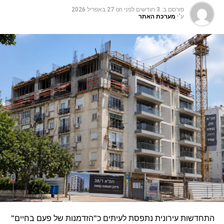
פורסם ב:
3 חודשים לפני
on
27 באפריל 2026
ע"י
מערכת האתר
התחדשות עירונית נתפסת לעיתים כ”הזדמנות של פעם בחיים”