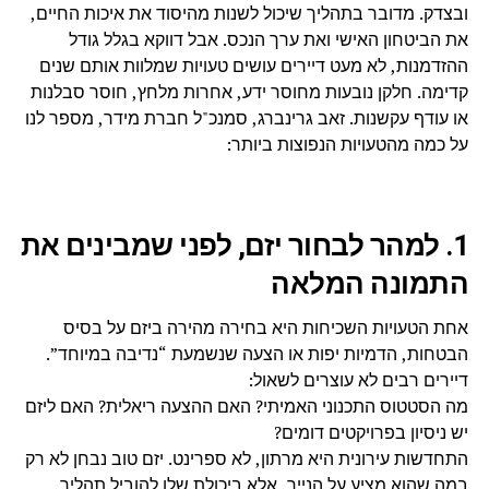
ובצדק. מדובר בתהליך שיכול לשנות מהיסוד את איכות החיים,
את הביטחון האישי ואת ערך הנכס. אבל דווקא בגלל גודל
ההזדמנות, לא מעט דיירים עושים טעויות שמלוות אותם שנים
קדימה. חלקן נובעות מחוסר ידע, אחרות מלחץ, חוסר סבלנות
או עודף עקשנות. זאב גרינברג, סמנכ"ל חברת מידר, מספר לנו
על כמה מהטעויות הנפוצות ביותר:
1. למהר לבחור יזם, לפני שמבינים את
התמונה המלאה
אחת הטעויות השכיחות היא בחירה מהירה ביזם על בסיס
הבטחות, הדמיות יפות או הצעה שנשמעת “נדיבה במיוחד”.
דיירים רבים לא עוצרים לשאול:
מה הסטטוס התכנוני האמיתי? האם ההצעה ריאלית? האם ליזם
יש ניסיון בפרויקטים דומים?
התחדשות עירונית היא מרתון, לא ספרינט. יזם טוב נבחן לא רק
במה שהוא מציע על הנייר, אלא ביכולת שלו להוביל תהליך