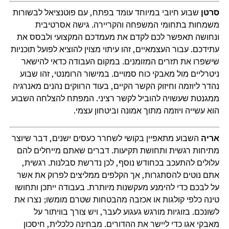
סרטן
שבוע חיובי במיוחד עומד בפתח, עם פוטנציאל לבשורות
משמחות בתחומי המשפחה והקריירה. גישה אסרטיבית
ונחושה תאפשר לכם לקדם את מעמדכם המקצועי ולבסס את
עתידכם. עבור העצמאיים, זהו עיתוי מצוין להוציא לפועל תוכניות
שישפרו את תזרים המזומנים. במקום העבודה כדאי להישאר
ניטרליים מול מאבקי כוח סמויים. במישור הרומנטי, זהו שבוע
נהדר ליוזמה וחיזוק הקשר הקיים, בעוד הרווקים נהנים מאנרגיה
ממגנטת שעשויה להוביל לקשר רציני. המפתח להצלחה השבוע
הוא עשייה ויוזמה מתוך אמונה וביטחון עצמי.
אריה
השבוע מתאפיין בקושי לשחרר כעסים ישנים, דבר שיוצר
מתיחות רגשית ותחושת תקיעות. דברים שאתם מייחלים להם
עלולים להתעכב בכחודש נוסף, לכן נדרשת סבלנות. רגשית,
אתם נוטים להסתגרות, אך הקלפים ממליצים לפרוק את אשר
על לבכם כדי להימנע מעקשנות מיותרת. בעבודה ייתכן ותחושו
טינה כלפי קולגות או אכזבה מהבטחות שטרם מומשו; נצרו את
לשונכם. בזוגיות מורגש געגוע לעבר, ויש צורך בוויתור על
מאבקי אגו כדי ליישר את ההדורים. מבחינה כלכלית, חיסכון