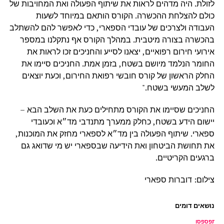
לזולת. היה מדהים לראות את שיתוף הפעולה ואת המחויבות של
כולם להצלחת ההכשרה. הקורס הותאם במיוחד לשעות
העבודה ולצרכים של עובדי הספארי, כדי לאפשר להם להשתלב
בהכשרה בצורה מיטבית. במהלך הקורס אף נתקלנו במספר
אירועי חירום רפואיים, יצאנו לסייע והחניכים זכו לראות את
החומר הנלמד מיושם בשטח, בזמן אמת. החניכים סיימו את
החלק הראשון של קורס חובשי רפואת החירום, וכעת יוצאים
לשלב המעשי בשטח."
החניכים שסיימו את הקורס מתחילים כעת את השלב הבא –
יישום הידע בשטח, כחלק ממערך מתנדבי מד״א וכעובדי
ספארי.
שיתוף הפעולה בין מד״א לספארי מחזק את המוכנות,
את תחושת הביטחון ואת הידיעה שבספארי יש מי שדואג גם
ברגעים הקריטיים.
צילום: דוברות ספארי
נושאים דומים
ל תפספסו