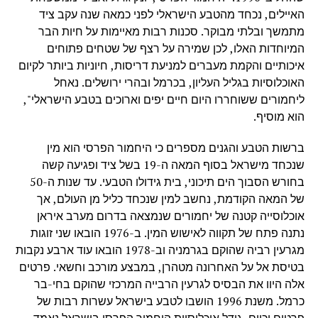
האיילים, נכחד מהטבע הישראלי לפני כמאה שנה עקב ציד
מתמשך ובלתי מבוקר. סכנות רבות מאיימות על חיות הבר
המיוחדות האלו, לכן שמירה על רצף של שטחים פתוחים
איכותיים והקמת מעברים למניעת דריסות, חיוניות ביותר לקיום
האוכלוסיות בגליל העליון, בכרמל ובהרי ירושלים. נאחל
ליחמורים ששוחררו היום חיים יפים וארוכים בטבע הישראלי",
הוא מוסיף.
ברשות הטבע והגנים מספרים כי היחמור הפרסי הוא מין
שנכחד מישראל בסוף המאה ה-19 בשל ציד ופגיעה קשה
בחורש הסבוך הים תיכוני, בית גידולו הטבעי. עד שנות ה-50
של המאה הקודמת, נחשב למין שנכחד כליל מן העולם, אך
אוכלוסייה קטנה של יחמורים שנמצאה בדרום מערב איראן
נתנה פתח של תקווה לאישוש המין. ב-1976 הובאו שני זוגות
מגרעין רביה שהוקם בגרמניה וב-1978 הובאו עוד ארבע נקבות
בטיסת אל על האחרונה מטהרן, במבצע מורכב וחשאי. פרטים
אלה היוו את הבסיס לגרעין הרבייה המרכזי שהוקם בחי-בר
כרמל. משנת 1996 הושבו לטבע בישראל עשרות רבות של
פרטים וכיום, גודל אוכלוסיית היחמור הפרסי בישראל נאמד