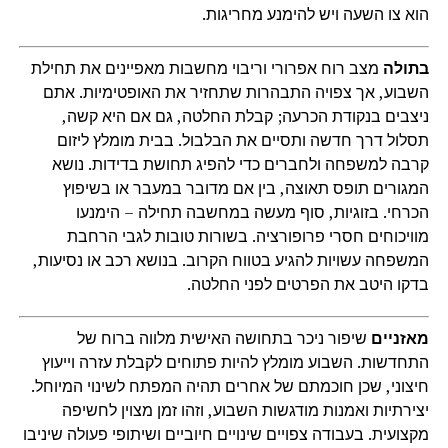
הוא צו השעה ויש להימנע מחריגות.
בתולה
מצב רוח אפרורי וריבוי מחשבות מאפיינים את תחילת
השבוע, אך צפויה התבהרות שתחזיר את האופטימיות. אתם
ניצבים בנקודת הכרעה; קבלת החלטה, גם אם היא קשה,
תסלול דרך חדשה ותסיים את הבלבול. בבית מומלץ ליזום
קרבה למשפחה ולחברים כדי להפיג תחושת בדידות. נושא
המגורים תופס תאוצה, בין אם מדובר במעבר או בשיפוץ
הכרחי. בזוגיות, סוף מעשה במחשבה תחילה – הימנעו
מוויכוחים חסרי פרופורציה. בשורות טובות לגבי הרחבת
המשפחה עשויות להגיע בטווח הקרוב. בנושא רכב או נסיעות,
בדקו היטב את הפרטים לפני החלטה.
מאזניים
שיפור ניכר בתחושה האישית מלווה ברוח של
התחדשות. השבוע מומלץ להיות פתוחים לקבלת עזרה וייעוץ
חיצוני, שכן חוכמתם של אחרים תהיה המפתח לשינוי המיוחל.
יצירתיות ואמנות מודגשות השבוע, וזהו זמן מצוין לחשיפה
מקצועית. בעבודה צפויים שינויים חיוביים ושיתופי פעולה שיניבו