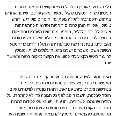
דלי
השבוע מאופיין בבלבול רגשי ובקושי להתמקד. למרות
הניסיון לשדר "עסקים כרגיל", משהו מעיק עליכם; שיתוף אחרים
בתחושותיכם יביא להקלה מפתיעה. חוסר סיפוק רגשי דורש
טיפול, ואולי זה הזמן להכניס רוחניות וסדנאות להתפתחות
אישית לחייכם. כלכלית, הימנעו מבזבוזים מיותרים והתמקדו
בנחוץ בלבד. בעבודה, התרחקו מרכילות ואל תחשפו סודות
מקצועיים. בבית נדרשת סבלנות יתרה מול הילדים כדי למנוע
רגשות אשם. משברים ישנים בזוגיות עלולים לצוף, ומומלץ
להיעזר באיש מקצוע כדי לנווט את הקשר למקום בטוח ומאושר
יותר.
דגים
המוטו לשבוע זה הוא הסתערות קדימה. רוח גבית
מאפשרת לכם לבצע שינויים מהירים ולהגשים חלומות
בנחישות ואסרטיביות. עם זאת, היזהרו מנטייה לוויכוחים עקב
חוסר סבלנות; חשבו היטב לפני כל תגובה כדי לא להתחרט על
מילים שנאמרו. לשכירים, זהו עיתוי פוטנציאלי לקידום למרות
מתחים במקום העבודה – היו בטוחים בעצמכם והימנעו
מהיסוסים. לעצמאיים, מומלץ לקדם את העסק תוך שמירה על