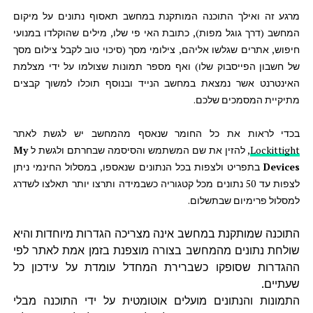
מרגע זה ואילך התוכנה המותקנת במחשב תאסוף נתונים על מיקום
המחשב (דרך גוגל מפות), כתובת האי פי שלו, מילים שהוקלדו במנועי
חיפוש, אתרים שגלשו אליהם, צילומי מסך (סיכוי טוב לקבל צילום מסך
של חשבון הפייסבוק שלו) ואף מספר תמונות שצולמו על ידי מצלמת
האינטרנט אשר נמצאת במחשב הנייד ובנוסף תוכלו למשוך קבצים
מתיקיית המסמכים שלכם.
בכדי לראות את כל החומר שנאסף מהמחשב יש לגשת לאתר
Lockittight
, להזין את שם המשתמש והסיסמה שבחרתם ולגשת ל
My
Devices
בתפריט ולצפות בכל הנתונים שנאספו, במסלול החינמי ניתן
לצפות עד 50 נתונים מכל קטגוריה כשבמידה ותרצו יותר תאלצו לשדרג
למסלול פרימיום שבתשלום.
התוכנה שמותקנת במחשב אינה מצריכה הגדרות מיוחדות והיא
שולחת נתונים מהמחשב בצורה מוצפנת בזמן אמת לאתר לפי
ההגדרות שסופקו כשברירת המחדל עומדת על עידכון כל
שעתיים.
התמונות והנתונים מועלים אוטומטית על ידי התוכנה מבלי