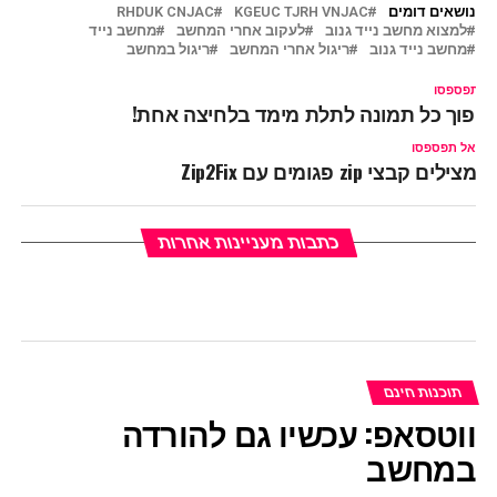
נושאים דומים
KGEUC TJRH VNJAC
RHDUK CNJAC
למצוא מחשב נייד גנוב
לעקוב אחרי המחשב
מחשב נייד
מחשב נייד גנוב
ריגול אחרי המחשב
ריגול במחשב
ל תפספסו
הפוך כל תמונה לתלת מימד בלחיצה אחת!
אל תפספסו
מצילים קבצי zip פגומים עם Zip2Fix
כתבות מעניינות אחרות
תוכנות חינם
ווטסאפ: עכשיו גם להורדה
במחשב