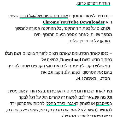
הורדת דפדפן כרום
.
–
נכנסים לעמוד התוסף ב
אתר התוספות של גוגל כרום
ששמו
הוא
Chrome YouTube Downloader
ולוחצים על כפתור ההתקנה, כל ההתקנה אמורה להמשך
מספר שניות ולאחר מספר רגעים התוסף יהיה
מותקן על הדפדפן שלכם.
–
כנסו לאחד הסרטונים שאתם רוצים להוריד ביוטיוב ושם תגלו
כפתור חדש בשם
Download
, לחיצה על
המשולש הקטן ליד יפתח לכם את סוגי הקבצים שניתן להוריד
בהם את הסרטון: mp4 ,flv ,mp3 וגם את
הסרטון באיכות HD.
מיד לאחר שבחרתם את סוג הקובץ תתבצע הורדה אוטומטית
וכל מה שנשאר לכם לעשות זה להרים רגל על רגל לבקר
ב
פייסבוק
או לשחק ב
אנגרי בירד בחלל
ולחכות שהסרטון ירד
למחשב (
חשוב לא לסגור את הדפדפן בזמן שמתבצעת הורדה,
כי אז תצטרכו להוריד מחדש.
)