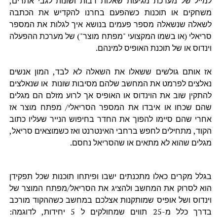
למייל של מערכת מגיעות שאלות רבות ושונות לגבי אתרים,
משחקים או תוכנות כשהפעם בחרנו להקדיש את הכתבה
לשאלה שנשאלה מספר פעמים בנושא איך לגלות את המספר
סריאלי (או בשמו המקצועי "מפתח מוצר") של מערכת ההפעלה
וינדוס או של תוכנת האופיס למינהם.
אז אותם גולשים ששאלו את השאלה לא לבד, המון אנשים
נאלצים לפרמט את המחשב שלהם מסיבות שונות או שנאלצים
להתקין שוב את הוינדוס או האופיס אך לרוע מזלם הם מגלים
שהם שכחו או איבדו את המספר הסריאלי/ מפתח מוצר אז
אחרי שהם סיימו להפוך את החדר בחיפוש הנייר שעליו כתוב
הקוד, מתחילים לחפש ברחבי האינטרנט ואז כשמוצאים סריאל,
מגלים שהוא לא מתאים או שהסריאל נחסם.
בגלל מקרים כאלו מתכנתים ישבו ופיתחו תוכנות שכל תפקידן
הוא לסרוק את המחשב ולהציג את הסריאל/מפתח המוצר של
וינדוס ושל אופיס שמותקנות אצלכם במחשב כשההקוד מורכב
בדרך כלל מ-25 תווים שמחולקים ל 5 יחידות, לדוגמה: