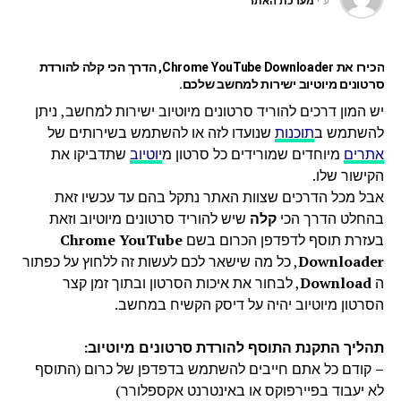
ע"י
מערכת האתר
הכירו את Chrome YouTube Downloader, הדרך הכי קלה להורדת
סרטונים מיוטיוב ישירות למחשב שלכם.
יש המון דרכים להוריד סרטונים מיוטיוב ישירות למחשב, ניתן
להשתמש ב
תוכנות
שנועדו לזה או להשתמש בשירותים של
אתרים
מיוחדים שמורידים כל סרטון מ
יוטיוב
שתדביקו את
הקישור שלו.
אבל מכל הדרכים שצוות האתר נתקל בהם עד עכשיו זאת
בהחלט הדרך הכי
קלה
שיש להוריד סרטונים מיוטיוב וזאת
בעזרת תוסף לדפדפן הכרום בשם
Chrome YouTube
Downloader
, כל מה שישאר לכם לעשות זה ללחוץ על כפתור
ה
Download
, לבחור את איכות הסרטון ובתוך זמן קצר
הסרטון מיוטיוב יהיה על דיסק הקשיח במחשב.
תהליך התקנת התוסף להורדת סרטונים מיוטיוב:
–
קודם כל אתם חייבים להשתמש בדפדפן של כרום (התוסף
לא יעבוד בפיירפוקס או באינטרנט אקספלורר)