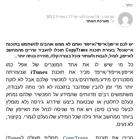
יותר…
פורסם ב:
14 שנים לפני
on
17 באפריל 2012
ע"י
מערכת האתר
יש לכם אייפון/אייפד/אייפוד ואתם לא ממש אוהבים להשתמש בתוכנת
אייטונס? בעזרת תוכנת CopyTrans תוכלו להעביר שירים מהמחשב
לאייפון, לנהל, לגבות ולשחזר והכל בצורה קלה, מהירה ונוחה יותר…
כל מי שיש לו את אחד המוצרים של אפל כמו
אייפון/אייפוד/אייפד מכיר את תוכנת
iTunes
שבעזרתה
מסכנרנים מידע/משדרגים/גיבוי למכשיר שלכם אבל לא לוקח
יותר מדי זמן להבין שמדובר בתוכנה לא הכי נוחה לעבודה,
משתמשים רבים מדווחים שהמידע על המכשיר שלהם נמחק
ונעלם לחלוטין או שבטעות ביצעו שידרוג גירסה (לא מומלץ
לבעלי טורבו סים) ויש את מי שניסה לנהל את האייפון שלו
ביותר ממחשב אחד גילה שכל המידע שלו נעלם לגמרי. בקיצור,
לא נעים.
הכירו את תוכנת
CopyTrans
, תחליף מעולה לiTunes