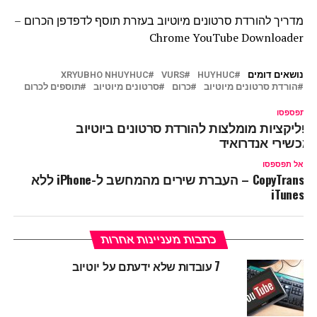
מדריך להורדת סרטונים מיוטיוב בעזרת תוסף לדפדפן הכרום –
Chrome YouTube Downloader
נושאים דומים
HUYHUC
VURS
XRYUBHO NHUYHUC
הורדת סרטונים מיוטיוב
כרום
סרטונים מיוטיוב
תוספים לכרום
ל תפספסו
פליקציות מומלצות להורדת סרטונים ביוטיוב
מכשירי אנדרואיד
אל תפספסו
CopyTrans – העברת שירים מהמחשב ל-iPhone ללא
iTunes‎
כתבות מעניינות אחרות
7 עובדות שלא ידעתם על יוטיוב