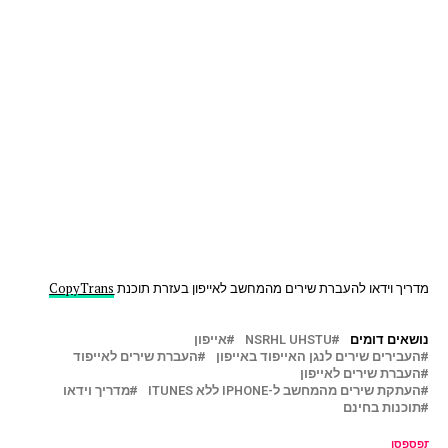
מדריך וידאו להעברת שירים מהמחשב לאייפון בעזרת תוכנת
CopyTrans
נושאים דומים
NSRHL UHSTU
אייפון
העבירים שירים לנגן האייפוד באייפון
העברת שירים לאייפוד
העברת שירים לאייפון
העתקת שירים מהמחשב ל-IPHONE ללא ITUNES‎
מדריך וידאו
תוכנות בחינם
ל תפספסו