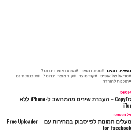
נושאים דומים
מפתח מוצר
מפתח מוצר וינדוס 7
סריאל של אופיס
קוד מוצר
קוד מוצר וינדוס 7
תוכנות חינם
תוכנות להורדה
ל תפספסו
CopyTrans – העברת שירים מהמחשב ל-iPhone ללא
iTunes
אל תפספסו
מעלים תמונות לפייסבוק במהירות עם – Free Uploader
for Facebook