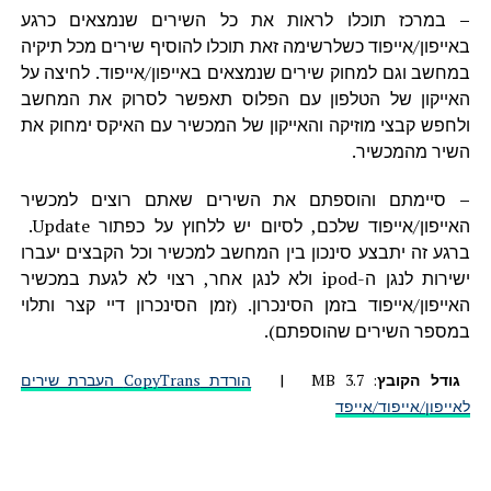
–
במרכז תוכלו לראות את כל השירים שנמצאים כרגע
באייפון/אייפוד כשלרשימה זאת תוכלו להוסיף שירים מכל תיקיה
במחשב וגם למחוק שירים שנמצאים באייפון/אייפוד. לחיצה על
האייקון של הטלפון עם הפלוס תאפשר לסרוק את המחשב
ולחפש קבצי מוזיקה והאייקון של המכשיר עם האיקס ימחוק את
השיר מהמכשיר.
–
סיימתם והוספתם את השירים שאתם רוצים למכשיר
האייפון/אייפוד שלכם, לסיום יש ללחוץ על כפתור Update.
ברגע זה יתבצע סינכון בין המחשב למכשיר וכל הקבצים יעברו
ישירות לנגן ה-ipod ולא לנגן אחר, רצוי לא לגעת במכשיר
האייפון/אייפוד בזמן הסינכרון. (זמן הסינכרון דיי קצר ותלוי
במספר השירים שהוספתם).
גודל הקובץ
: 3.7 MB
|
הורדת CopyTrans העברת שירים
לאייפון/אייפוד/אייפד