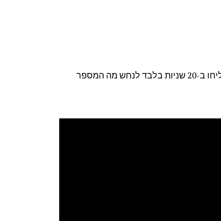
האתגר שמשגע את העולם ברשתות החברתיות, האם תצליחו ב-20 שניות בלבד לנחש מה המספר