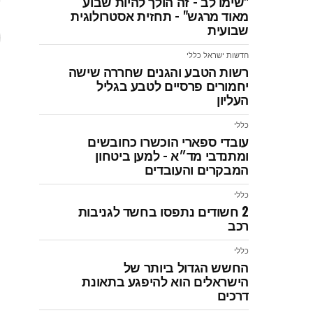
"שימו לב - זה הולך להיות שבוע
ל
מאוד מרגש" - תחזית אסטרולוגית
שבועית
חדשות ישראל
כללי
רשות הטבע והגנים שחררה שישה
יחמורים פרסיים לטבע בגליל
העליון
כללי
עובדי ספארי הוכשרו כחובשים
ומתנדבי מד״א - למען ביטחון
המבקרים והעובדים
כללי
2 חשודים נתפסו בחשד לגניבות
רכב
כללי
החשש הגדול ביותר של
הישראלים הוא להיפגע בתאונת
דרכים