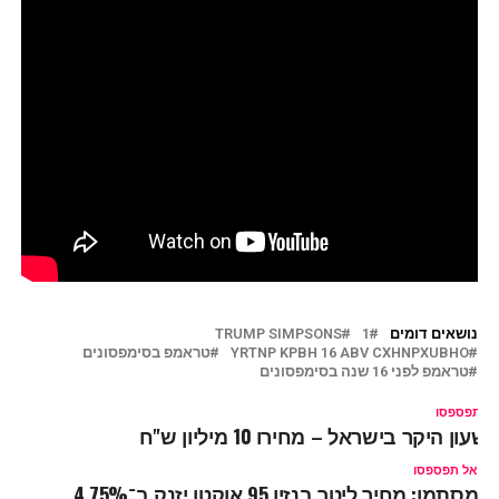
נושאים דומים
1
TRUMP SIMPSONS
YRTNP KPBH 16 ABV CXHNPXUBHO
טראמפ בסימפסונים
טראמפ לפני 16 שנה בסימפסונים
ל תפספסו
שעון היקר בישראל – מחירו 10 מיליון ש"ח
אל תפספסו
מסתמן: מחיר ליטר בנזין 95 אוקטן יזנק ב־4.75%