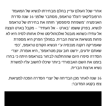
אחרי שכל העולם עדיין בהלם מבחירתו לנשיא של המועמד
הרפובליקאני דונלד טראמפ, מסתבר שלפני 16 שנה סדרת
האנימציה "משפחת סימפסון" חזתה את בחירתו של טראמפ
לנשיא. בפרק ששמו "בארט – אל העתיד" – מקבל בארט הצצה
אל עתידו כשהוא מובטל ואלכוהוליסט ואילו אחותו לסיה היא לא
פחות מנשיאת ארצות הברית. במהלך הפרק היא מספרת
שאמריקה רוקנה מנכסיה ע"י הנשיא הקודם טראמפ, "כפי
שאתם יודעים, ירשנו חוב ענק מטראמפ", היא אומרת. יוצרי
הסדרה סיפרו היום שההחלטה לבחור בטראמפ היתה כי בחרו
בזמנו את השם האבסורדי ביותר שיכלו לחשוב עליו למשרת
נשיא ארצות הברית.
16 שנה לאחר מכן הבדיחה של יוצרי הסדרה הפכה למציאות.
צפו בקטע המדובר: