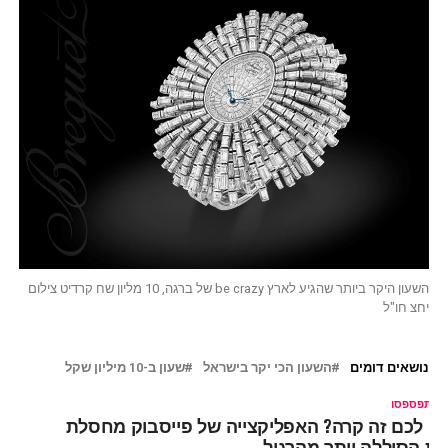
השעון היקר ביותר שהגיע לארץ be crazy של ברגה, 10 מליון שח קרדיט צילום
יחצ חו"ל
נושאים דומים
השעון הכי יקר בישראל
שעון ב-10 מיליון שקל
ל תפספסו
ם לכם זה קרה? האפליקצייה של פייסבוק מחסלת
ת הסוללה יותר מהרגיל