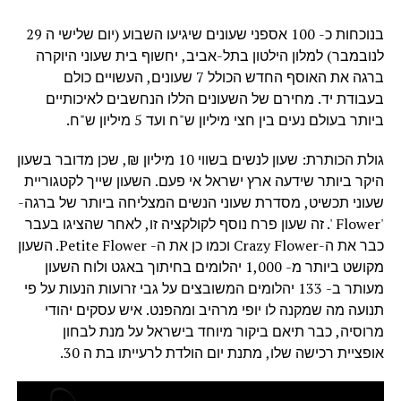
בנוכחות כ- 100 אספני שעונים שיגיעו השבוע (יום שלישי ה 29
לנובמבר) למלון הילטון בתל-אביב, יחשוף בית שעוני היוקרה
ברגה את האוסף החדש הכולל 7 שעונים, העשויים כולם
בעבודת יד. מחירם של השעונים הללו הנחשבים לאיכותיים
ביותר בעולם נעים בין חצי מיליון ש"ח ועד 5 מיליון ש"ח.
גולת הכותרת: שעון לנשים בשווי 10 מיליון ₪, שכן מדובר בשעון
היקר ביותר שידעה ארץ ישראל אי פעם. השעון שייך לקטגוריית
שעוני תכשיט, מסדרת שעוני הנשים המצליחה ביותר של ברגה-
'Flower '. זה שעון פרח נוסף לקולקציה זו, לאחר שהציגו בעבר
כבר את ה-Crazy Flower וכמו כן את ה- Petite Flower. השעון
מקושט ביותר מ- 1,000 יהלומים בחיתוך באגט ולוח השעון
מעותר ב- 133 יהלומים המשובצים על גבי זרועות הנעות על פי
תנועה מה שמקנה לו יופי מרהיב ומהפנט. איש עסקים יהודי
מרוסיה, כבר תיאם ביקור מיוחד בישראל על מנת לבחון
אופציית רכישה שלו, מתנת יום הולדת לרעייתו בת ה 30.