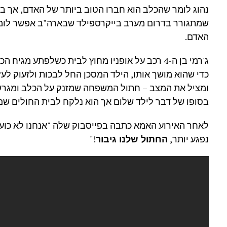
שמתגורר בדרום מערב בייקרספילד שבארה"ב אפשר לומר
האדם.
ג'רמי בן ה-4 רכב על אופניו מחוץ לבית כשלפתע מג
כדי שהוא מושך אותו, הילד המסכן החל לבכות ולזעוק לעז
ומציל את המצב – חתול המשפחה שמזנק על הכלב ומגרש 
בסופו של דבר לילד שלום אך הוא נלקח לבית החולים שם נעשו לו 10 תפ
לאחר האירוע האמא כתבה בפייסבוק שלה "אנחנו לא כועס
נפגע יותר,
החתול שלנו גיבור
!"