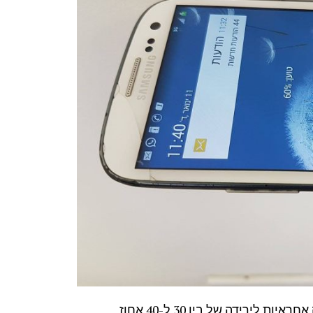
בדיקות שנעשו ברשת מראות כי האפליקציות של פייסבוק אחראיות לירידה של בין 30 ל-40 אחוז