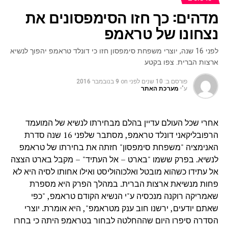
מדהים: כך חזו הסימפסונים את
נצחונו של טראמפ
לפני 16 שנה, יוצרי משפחת סימפסון חזו כי דונלד טראמפ יהפוך לנשיא
ארצות הברית. צפו בקטע
פורסם ב:
10 שנים לפני
on
9 בנובמבר 2016
ע"י
מערכת האתר
אחרי שכל העולם עדיין בהלם מבחירתו לנשיא של המועמד
הרפובליקאני דונלד טראמפ, מסתבר שלפני 16 שנה סדרת
האנימציה "משפחת סימפסון" חזתה את בחירתו של טראמפ
לנשיא. בפרק ששמו "בארט – אל העתיד" – מקבל בארט הצצה
אל עתידו כשהוא מובטל ואלכוהוליסט ואילו אחותו לסיה היא לא
פחות מנשיאת ארצות הברית. במהלך הפרק היא מספרת
שאמריקה רוקנה מנכסיה ע"י הנשיא הקודם טראמפ, "כפי
שאתם יודעים, ירשנו חוב ענק מטראמפ", היא אומרת. יוצרי
הסדרה סיפרו היום שההחלטה לבחור בטראמפ היתה כי בחרו