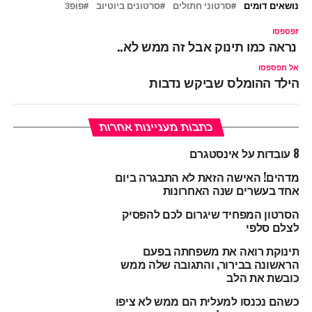
נושאים דומים
סרטוני חתולים
סרטונים ביוטיוב
פופ3
ל תפספסו
ה נראה כמו תינוק אבל זה ממש לא..
אל תפספסו
הילד ההומלס שביקש נדבות
כתבות מעניינות אחרות
8 עובדות על אינסטגרם
מדהים! האישה הזאת לא התבגרה ביום
אחד בעשרים שנה האחרונות
הסרטון המפחיד שיגרום לכם להפסיק
לצלם סלפי
תינוקת רואה את משפחתה בפעם
הראשונה בבירור, והתגובה שלה ממש
כובשת את הלב
כשהם נכנסו למעלית הם ממש לא ציפו