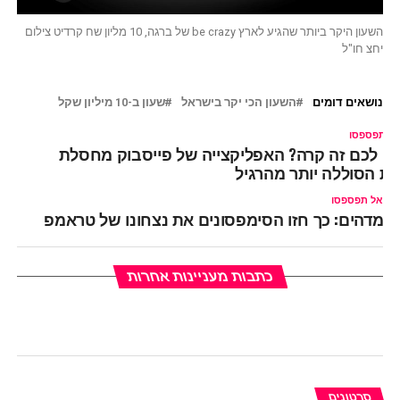
השעון היקר ביותר שהגיע לארץ be crazy של ברגה, 10 מליון שח קרדיט צילום
יחצ חו"ל
נושאים דומים
השעון הכי יקר בישראל
שעון ב-10 מיליון שקל
ל תפספסו
ם לכם זה קרה? האפליקצייה של פייסבוק מחסלת
ת הסוללה יותר מהרגיל
אל תפספסו
מדהים: כך חזו הסימפסונים את נצחונו של טראמפ
כתבות מעניינות אחרות
סרטונים