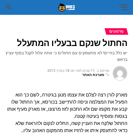
סרטונים
החתול שנקם בבעליו המתעלל
יש כלל בחיים! לא מתעסקים עם חתולים כי אתה עלול לקבל בסוף עציץ
בראש.
פורסם ב:
11 שנים לפני
on
18 במרץ 2015
ע"י
מערכת האתר
מארק לורן רצה לצלם את עצמו מנגן בגיטרה, לשם כך הוא
הפעיל את המצלמה וניסה להתיישב בכורסא, אך החתול שלו
קבע את מקומו שם ולא התכוון לזוז מרצונו, אז מארק מעיף אותו
בגסות ומוסיף בעיטה קטנה.
החתול שלקח את העניין קשה, החליט לנקום ולהראות שלא
כדאי להתעסק איתו או להזיז אותו מהמקום האהוב עליו..