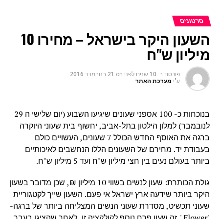
סרטונים
השעון היקר בישראל – מחירו 10
מיליון ש"ח
פורסם ב:
10 שנים לפני
on
21 בנובמבר 2016
ע"י
מערכת האתר
בנוכחות כ- 100 אספני שעונים שיגיעו השבוע (יום שלישי ה 29
לנובמבר) למלון הילטון בתל-אביב, יחשוף בית שעוני היוקרה
ברגה את האוסף החדש הכולל 7 שעונים, העשויים כולם
בעבודת יד. מחירם של השעונים הללו הנחשבים לאיכותיים
ביותר בעולם נעים בין חצי מיליון ש"ח ועד 5 מיליון ש"ח.
גולת הכותרת: שעון לנשים בשווי 10 מיליון ₪, שכן מדובר בשעון
היקר ביותר שידעה ארץ ישראל אי פעם. השעון שייך לקטגוריית
שעוני תכשיט, מסדרת שעוני הנשים המצליחה ביותר של ברגה-
'Flower '. זה שעון פרח נוסף לקולקציה זו, לאחר שהציגו בעבר