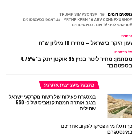
נושאים דומים
1
TRUMP SIMPSONS
YRTNP KPBH 16 ABV CXHNPXUBHO
טראמפ בסימפסונים
טראמפ לפני 16 שנה בסימפסונים
ל תפספסו
שעון היקר בישראל – מחירו 10 מיליון ש"ח
אל תפספסו
מסתמן: מחיר ליטר בנזין 95 אוקטן יזנק ב־4.75%
בספטמבר
כתבות מעניינות אחרות
במסגרת פעילות של רשות מקרקעי ישראל
בנגב אותרה חממת קנאביס של כ- 650
שתילים
כך תגלו מי הפסיקו לעקוב אחריכם
באינסטגרם