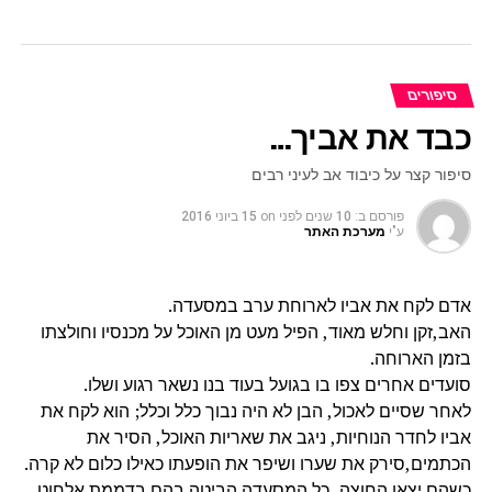
סיפורים
כבד את אביך…
סיפור קצר על כיבוד אב לעיני רבים
פורסם ב:
10 שנים לפני
on
15 ביוני 2016
ע"י
מערכת האתר
אדם לקח את אביו לארוחת ערב במסעדה.
האב,זקן וחלש מאוד, הפיל מעט מן האוכל על מכנסיו וחולצתו
בזמן הארוחה.
סועדים אחרים צפו בו בגועל בעוד בנו נשאר רגוע ושלו.
לאחר שסיים לאכול, הבן לא היה נבוך כלל וכלל; הוא לקח את
אביו לחדר הנוחיות, ניגב את שאריות האוכל, הסיר את
הכתמים,סירק את שערו ושיפר את הופעתו כאילו כלום לא קרה.
כשהם יצאו החוצה, כל המסעדה הביטה בהם בדממת אלחוט,