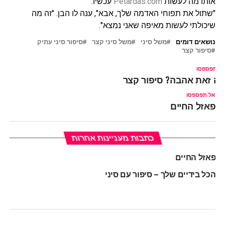
אותו מה לעשות
Petardas.com
עכשיו.
"שתול את תפוחי האדמה שלך, אבא", ענה לו הבן. "זה מה
שיכולתי לעשות מאיפה שאני נמצא".
נושאים דומים
משל סיני
משל סיני קצר
סיפור סיני עתיק
סיפור קצר
ל תפספסו
ה זאת אהבה? סיפור קצר
אל תפספסו
פאזל החיים
כתבות מעניינות אחרות
פאזל החיים
הכל בידיים שלך – סיפור עם סיני