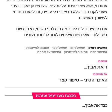
אהובתי, אנא שמרי היטב על זוג עיני, שעכשיו הן שלך. ידעתי
שאני לוקח סיכון שלא תרצי בי בלי עיניים, ובכל זאת בחרתי
לעשותך מאושרת.
אם רק היינו יכולים לזכור מה היה לפני השינוי, מי היה שם
בשבילנו – אולי היינו מצליחים לזכור לו 'חסד נעורים
נושאים דומים
משל חכם
משל קצר
סטוס לפייסבוק
סיפור חכם
סיפור לפייסבוק
סיפור על אהבה
ל תפספסו
בד את אביך…
אל תפספסו
האיכר הסיני – סיפור קצר
כתבות מעניינות אחרות
כבד את אביך…