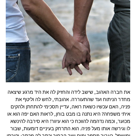
את חברה האהוב, שישב לידה והחזיק לה את היד מרגע שיצאה
מחדר הניתוח ועד שהתעוררה. אהובתי, לחש לה וליטף את
פניה, האם עכשיו כשאת רואה, עדיין תסכימי להתחתן ולהקים
איתי משפחה? היא נתנה בו מבט בוחן, לראות האם יפה הוא או
מכוער, וכמה נדהמה להווכח כי הוא עיוור! היא סירבה להינשא
לו וגירשה אותו מעל פניה. הוא התרחק בעיניים דומעות, שבור
ומושפל. כעבור מספר ימים ישב הבחור וכתב לה מכתב: יקירתי