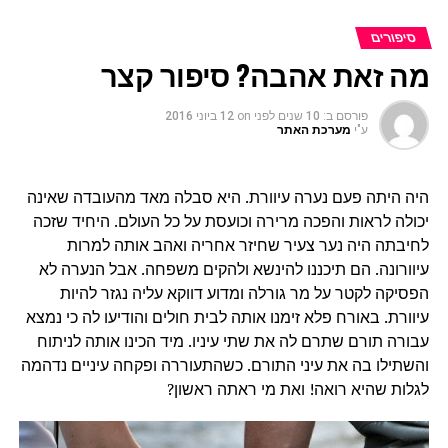
סיפורים
מה זאת אהבה? סיפור קצר
פורסם ב:
10 שנים לפני
on
12 ביוני 2016
ע"י
מערכת האתר
היה היתה פעם נערה עיוורת. היא סבלה מאד מהעובדה שאינה
יכולה לראות והפכה מרירה וכועסת על כל העולם. היחיד שזכה
לחיבתה היה נער צעיר שחיזר אחריה ואהב אותה למרות
עיוורונה. הם תיכננו להינשא ולהקים משפחה. אבל הנערה לא
הפסיקה לקטר על מר גורלה ומדוע דווקא עליה נגזר להיות
עיוורת. באורח פלא זימנו אותה לבית חולים והודיעו לה כי נמצא
עבורה תורם שתרם לה את שתי עיניו. מיד הכינו אותה לניתוח
והשתילו בה את עיני התורם. כשהתעוררה ופקחה עיניים נדהמה
לגלות שהיא רואה! ואת מי ראתה ראשון?