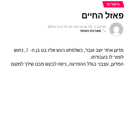
סיפורים
פאזל החיים
פורסם ב:
10 שנים לפני
on
12 ביוני 2016
ע"י
מערכת האתר
מדען אחד ישב ועבד, כשלפתע ניגש אליו בנו בן ה- 7, נחוש
לעזור לו בעבודתו.
המדען, עצבני בגלל ההפרעה, ניסה לבקש מבנו שילך למקום
אחר, אך כשראה שזה לא הולך, חיפש משהו שיוכל לספק לילד
תעסוקה. הוא תלש מאיזו חוברת דף עם מפת העולם, גזר אותה
לחתיכות, ונתן לילד יחד עם גליל נייר דבק.
"אתה אוהב פאזלים" הוא אמר, "קח את העולם המפורק ונראה
אם אתה יכול לתקנו בכוחות עצמך.
המדען חשב שייקח לילד ימים עד שיצליח להרכיב את המפה,
אבל כמה שעות לאחר מכן שמע את קולו של הבן קורא לו "אבא,