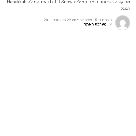
מה קורה כשכותבים את המילים Let It Snow ו את המילה Hanukkah
בגוגל..
פורסם ב:
15 שנים לפני
on
22 בדצמבר 2011
ע"י
מערכת האתר
גוגל מפנקים את הגולשים לכבוד חג החנוכה וחג המולד, בואו לגלות מה
קורה כשכותבים את המילים Let It Snow ו את המילה Hanukkah
בגוגל..
בחודש שעבר דיווחנו על
Easter egg מיוחד שקורה בזמן בזמן
שמקלידים את המילים
"
Do a Barrel Roll
" בגוגל, מי שעשה
זאת הופתע לראות את המסך שלו עושה כמה סיבובים.
אז לכבוד חג המולד המתקרב, גוגל החליטו להפתיע שוב את
הגולשים עם
Easter egg
מיוחד לכריסמס
והפעם מי שיקליד
את המילים "
Let It Snow
"
בגוגל, יזכה לראות שלג שיורד לאיטו
על המסך עד שהוא קופא לחלוטין, אך זה לא נגמר כאן,
כשהמסך קפוא לחלוטין תוכלו לצייר בעזרת העכבר על האדים
שמופיעים על המסך, לחיצה על כפתור defrost תחזיר את