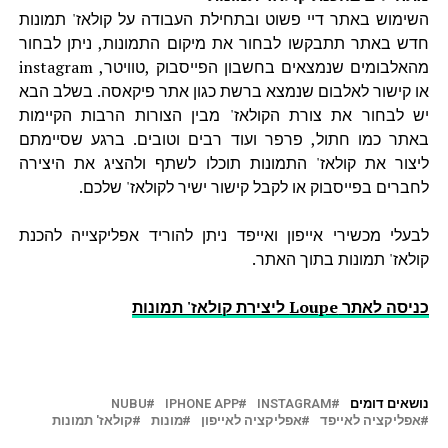
השימוש באתר דיי פשוט ובתחילת העבודה על קולאז' תמונות
חדש באתר תתבקשו לבחור את מיקום התמונות, ניתן לבחור
מהאלבומים שנמצאים בחשבון הפייסבוק ,טוויטר, instagram
או קישור לאלבום שנמצא ברשת כגון אתר פיקאסה. בשלב הבא
יש לבחור את צורת הקולאז' מבין הצורות הרבות הקיימות
באתר כמו חתול, פרפר ועוד רבים וטובים. ברגע שסיימתם
ליצור את קולאז' התמונות תוכלו לשתף ולהציג את היצירה
לחברים בפייסבוק או לקבל קישור ישיר לקולאז' שלכם.
לבעלי מכשירי אייפון ואייפד ניתן להוריד אפליקצייה להכנת
קולאז' תמונות בתוך האתר.
כניסה לאתר Loupe ליצירת קולאז' תמונות
נושאים דומים
INSTAGRAM
IPHONE APP
NUBU
אפליקציה לאייפד
אפליקציה לאייפון
מונות
קולאז' תמונות