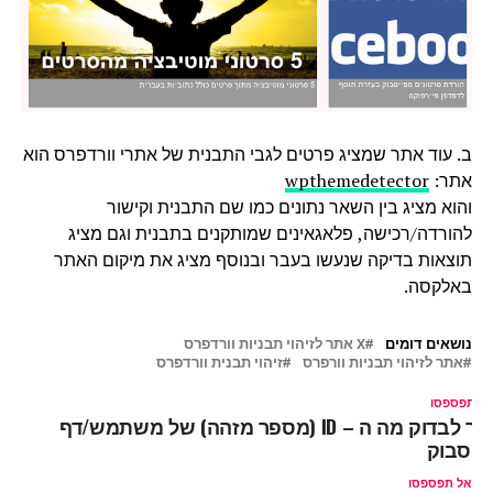
ב. עוד אתר שמציג פרטים לגבי התבנית של אתרי וורדפרס הוא
אתר:
wpthemedetector
והוא מציג בין השאר נתונים כמו שם התבנית וקישור
להורדה/רכישה, פלאגאינים שמותקנים בתבנית וגם מציג
תוצאות בדיקה שנעשו בעבר ובנוסף מציג את מיקום האתר
באלקסה.
נושאים דומים
X אתר לזיהוי תבניות וורדפרס
אתר לזיהוי תבניות וורפרס
זיהוי תבנית וורדפרס
ל תפספסו
איך לבדוק מה ה – ID (מספר מזהה) של משתמש/דף
ייסבוק
אל תפספסו