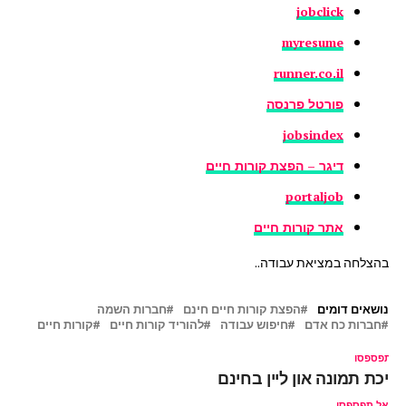
jobclick
myresume
runner.co.il
פורטל פרנסה
jobsindex
דיגר – הפצת קורות חיים
portaljob
אתר קורות חיים
בהצלחה במציאת עבודה..
נושאים דומים
הפצת קורות חיים חינם
חברות השמה
חברות כח אדם
חיפוש עבודה
להוריד קורות חיים
קורות חיים
ל תפספסו
ריכת תמונה און ליין בחינם
אל תפספסו