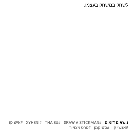
לשחק במשחק בעצמו.
נושאים דומים
DRAW A STICKMAN
THA EU
XYHENI
איש קו
אנשי קו
סטיקמן
סרט מצוייר