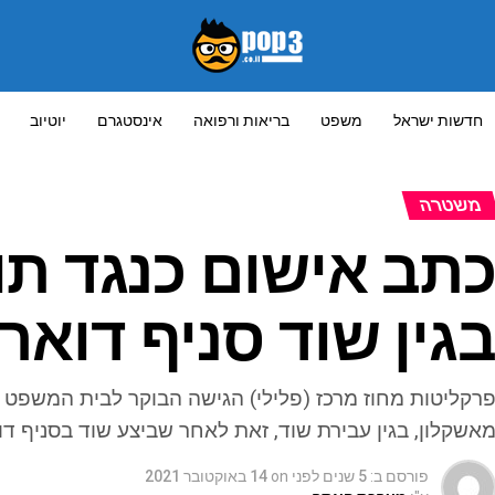
חדשות ישראל
משפט
בריאות ורפואה
אינסטגרם
יוטיוב
משטרה
תב אישום כנגד תו
גין שוד סניף דואר
אשקלון, בגין עבירת שוד, זאת לאחר שביצע שוד בסניף דו
פורסם ב:
5 שנים לפני
on
14 באוקטובר 2021