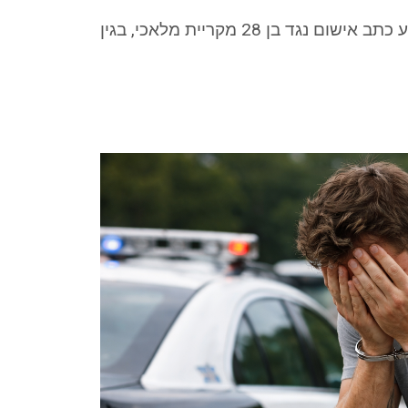
פרקליטות המדינה הגישה לבית המשפט המחוזי בבאר שבע כתב אישום נגד בן 28 מקריית מלאכי, בגין