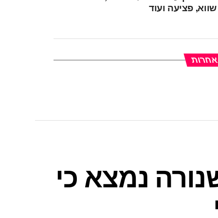
ווא, פציעה ועוד
 אחרות
ורה נמצא כי