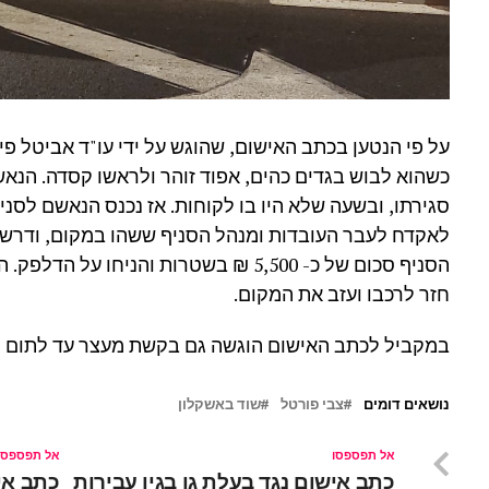
על פי הנטען בכתב האישום, שהוגש על ידי עו"ד אביטל פינ
כשהוא לבוש בגדים כהים, אפוד זוהר ולראשו קסדה. הנא
סגירתו, ובשעה שלא היו בו לקוחות. אז נכנס הנאשם לסניף
לאקדח לעבר העובדות ומנהל הסניף ששהו במקום, ודרש 
הסניף סכום של כ- 5,500 ₪ בשטרות והניח
חזר לרכבו ועזב את המקום.
במקביל לכתב האישום הוגשה גם בקשת מעצר עד לתום ה
נושאים דומים
צבי פורטל
שוד באשקלון
אל תפספסו
אל תפספסו
כתב אישום נגד בעלת גן בגין עבירות
כתב איש