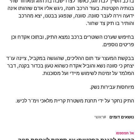
ברכב השייך לבת זוגו, כאשר לצדו ישבה בת הזוג ומאחור שתי
בנותיה הקטינות. בעוד הרכב חונה, ניגש אליו אדם שזהותו אינה
ידועה וירה לעבר סוונה. סוונה, שנפגע בבטנו, יצא מהרכב
והותיר בו תיק צד שחור.
בחיפוש שערכו השוטרים ברכב נמצא התיק, ובתוכו אקדח וכן
פריטים נוספים.
בבקשת המעצר עד תום ההליכים, שהוגשה במקביל, ציינה עו"ד
יצחק כי סוונה נשא והוביל אקדח כשהוא טעון בכדור בקנה, דבר
המלמד על זמינות לשימוש מיידי ועל מסוכנות.
מיוחסות עבירות נשק.
התיק נחקר על ידי תחנת משטרת קריית מלאכי וימ"ר לכיש.
נושאים דומים
ראשי
אל תפספסו
הרשות להגנת הפרטיות: אין סמכות לאכיפת חניה