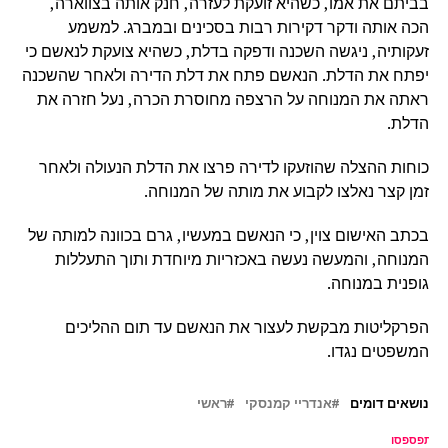
בביתם את אמו, כשהיא זועקת לעזרה, חנק אותה בצווארה,
הכה אותה ודקר דקירות רבות בסכינים ובמברג. למשמע
זעקותיה, ניגשה השכנה ודפקה בדלת, כשהיא צועקת לנאשם כי
יפתח את הדלת. הנאשם פתח את דלת הדירה ולאחר שהשכנה
ראתה את המנוחה על הרצפה מחוסרת הכרה, נעל חזרה את
הדלת.
כוחות ההצלה שהוזעקו לדירה פרצו את הדלת הנעולה ולאחר
זמן קצר נאלצו לקבוע את מותה של המנוחה.
בכתב האישום צוין, כי הנאשם במעשיו, גרם בכוונה למותה של
המנוחה, והמעשה נעשה באכזריות מיוחדת ותוך התעללות
גופנית במנוחה.
הפרקליטות מבקשת לעצור את הנאשם עד תום ההליכים
המשפטים נגדו.
נושאים דומים
אנדריי קמנסקי
ראשי
ל תפספסו