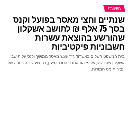
משטרה
שנתיים וחצי מאסר בפועל וקנס
בסך 75 אלף ₪ לתושב אשקלון
שהורשע בהוצאת עשרות
חשבוניות פיקטיביות
בית המשפט השלום באשדוד גזר עונש מאסר ממושך וקנס על תושב
אשקלון שהורשע, על פי הודאתו ובהסדר טיעון, בביצוע שורה רחבה של
עבירות מס חמורות.
פורסם ב:
6 חודשים לפני
on
26 בינואר 2026
ע"י
מערכת האתר