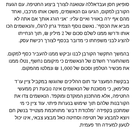
סופיאן חסן ועבדאללה עטואנה לצורך ביצוע החטיפה. עם הגעת
הקורבן למקום, הגיעו גם הנאשמים, משכו אותו מרכבו, ואחד
מהם אף ירה באוויר ואיים עליו: "אני הורג אותך אם אתה לא
מביא את הכסף". נאשם נוסף הצמיד גרזן לרגלו, והנאשמים הכו
אותו ודרשו ממנו לשלם סכום של 2 מיליון ₪, תוך הנחייתו
להציג לבני משפחתו כי מדובר בכסף לצורך רכישת עסק.
בהמשך התקשר הקורבן לבנו וביקש ממנו להעביר כסף למקום.
משהתעורר חשדם של הנאשמים כי מיקומם נחשף, נטלו ממנו
את מכשיר הטלפון וסכום של 1,000 ₪ ונמלטו מהמקום.
בבקשת המעצר עד תום ההליכים שהוגשו במקביל ציין עו"ד
סולימאן, כי מסוכנת של הנאשמים אינה נובעת רק ממעשי
החטיפה, אלא מהתכנון המוקדם ומוקפד. הנאשמים צדו את
הקורבנות שלהם תוך שימוש בנערות פיתוי. עוד ציין כי מי
שמתכנן בקפידה "מלכודת דבש" מתוחכמת מצטייד בנשק חם
ויוצא למבצע של חטיפה וסחיטה כאל מבצע צבאי, אינו יכול
לטעון למעידה חד פעמית.