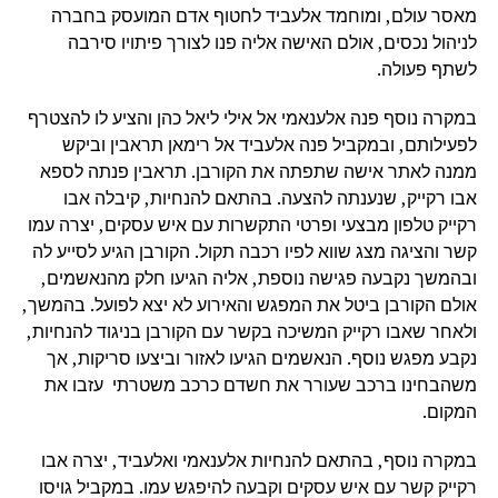
מאסר עולם, ומוחמד אלעביד לחטוף אדם המועסק בחברה
לניהול נכסים, אולם האישה אליה פנו לצורך פיתויו סירבה
לשתף פעולה.
במקרה נוסף פנה אלענאמי אל אילי ליאל כהן והציע לו להצטרף
לפעילותם, ובמקביל פנה אלעביד אל רימאן תראבין וביקש
ממנה לאתר אישה שתפתה את הקורבן. תראבין פנתה לספא
אבו רקייק, שנענתה להצעה. בהתאם להנחיות, קיבלה אבו
רקייק טלפון מבצעי ופרטי התקשרות עם איש עסקים, יצרה עמו
קשר והציגה מצג שווא לפיו רכבה תקול. הקורבן הגיע לסייע לה
ובהמשך נקבעה פגישה נוספת, אליה הגיעו חלק מהנאשמים,
אולם הקורבן ביטל את המפגש והאירוע לא יצא לפועל. בהמשך,
ולאחר שאבו רקייק המשיכה בקשר עם הקורבן בניגוד להנחיות,
נקבע מפגש נוסף. הנאשמים הגיעו לאזור וביצעו סריקות, אך
משהבחינו ברכב שעורר את חשדם כרכב משטרתי עזבו את
המקום.
במקרה נוסף, בהתאם להנחיות אלענאמי ואלעביד, יצרה אבו
רקייק קשר עם איש עסקים וקבעה להיפגש עמו. במקביל גויסו