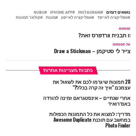
נושאים דומים
INSTAGRAM
IPHONE APP
NUBU
אפליקציה לאייפד
אפליקציה לאייפון
מונות
קולאז' תמונות
ל תפספסו
יזו תבנית וורדפרס זאת?
אל תפספסו
צייר לי סטיקמן – Draw a Stickman
כתבות מעניינות אחרות
20 תמונות שיגרמו לכם את לשאול את
עצמכם "איך זה קרה בכלל?"
אחרי שנתיים – אינסטגראם זמינה להורדה
באנדרואיד
מדריך: למצוא את כל התמונות הכפולות
במחשב עם תוכנת Awesome Duplicate
Photo Finder