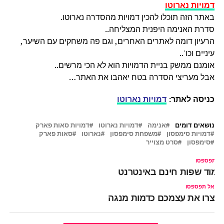
דמויות נארוטו
באתר הזה תוכלו להכין דמויות מהסדרה נארוטו.
סדרת האנימה היפנית המצליחה..
הרעיון דומה לאתרים האחרים, וגם פה משחקים עם השיער,
עיניים וכו'..
אומנם ממשק בניית הדמויות הוא לא הכי מרשים..
אבל מעריצי הסדרה בטח יאהבו את האתר…
כניסה לאתר:
דמויות נארוטו
נושאים דומים
אנימה
דמויות נארוטו
דמויות סאות פארק
דמויות סימפסון
משפחת סימפסון
נארוטו
סאות פארק
סימפסון
סרט מצוייר
ל תפספסו
ימוד שפות חינם באינטרנט
אל תפספסו
צרו את עצמכם כדמות מנגה