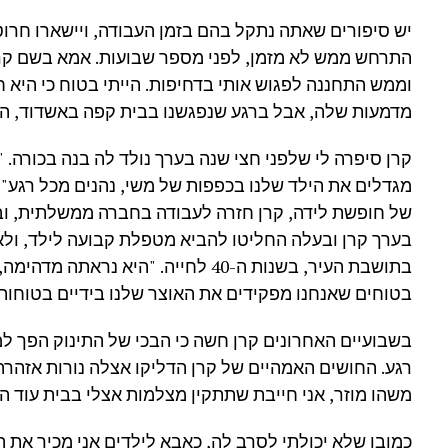
יש סיפורים שאתה נתקל בהם בזמן העבודה, ויישארו חרוט
התרחש ממש לא מזמן, לפני מספר שבועות. אמא בשם קרן
וממש התחננה לפגוש אותי בדחיפות. הייתי בטוח כי היא 
מדמעות שלה, אבל ברגע שנפגשנו בבית קפה באשדוד, הבנ
קרן סיפרה לי שלפני חצי שנה בערך נולד לה בנה בכורה. "
מגדלים את הילד שלנו בכפפות של משי, נהנים מכל רגע"
של חופשת לידה, קרן חזרה לעבודה בחברה ממשלתית, ו
בערך קרן ובעלה החליטו להביא מטפלת קבועה לילד, ול
בתושבת העיר, בשנות ה-40 לחייה. "היא 
בטוחים שאנחנו מפקידים את האוצר שלנו בידיים בטוחות"
בשבועיים האחרונים קרן חשה כי הבכי של התינוק הפך למו
רגע. החושים האמהיים של קרן הדליקו אצלה נורות אזהרה
משהו מוזר, אני חייבת שתתקין מצלמות אצלי בבית עוד ה
כמובן שלא יכולתי לסרב לה, כאבא לילדים אני מכיר את 