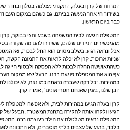
המרווח של קרן ובעלה, התקנתי מצלמה בסלון ובחדר של הי
בשידור חי אחר הנעשה בביתם, גם כשהם במקום העבודה
כבר ביום הראשון.
המטפלת הגיעה לבית המשפחה בשבע וחצי בבוקר, קרן ובע
מהמכשירים הניידים שלהם, ששידרו להם מה שקורה בסלון
אכל ונראה רגוע. בשלב מסוים הוא החל לבכות, ואז המט
שניות ארוכות. קרן לא יכלה לראות את התמונה הקשה, ח
כשהתאוששה החלה לבכות ללא הפסקה ולבסוף חייגה לב
אף הוא את המטפלת פוגעת בבנו. הבעל יצא ממקום העבוד
במהירות. "כל דקה שעברה נראתה כמו נצח, לא יכולנו ל
הבן שלנו, בזמן שאנחנו חסרי אונים", אמרה קרן.
קרן ובעלה הגיעו במהירות לבית, ולא אפשרו למטפלת ל
הגיעו ולקחו אותה לחקירה בתחנת המשטרה. הבעל של קרן
המטפלת נראית מטלטלת את הילד בעוצמה רבה. המטפל
בלבד, ברגע של עצבים בלתי מוסברים, ולא התכוונה לפגו