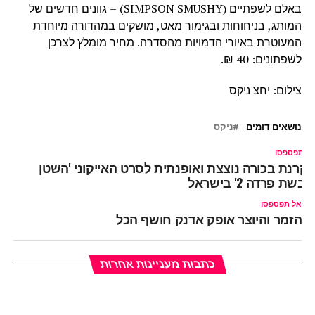
באלם לשפתיים (SIMPSON SMUSHY) – גוונים חדשים של
המותג, בניחוחות ובגימור מאט, מושקים במהדורה מיוחדת
המעוטרת באיורי הדמויות מהסדרה. מחיר מומלץ לצרכן
לשפתונים: 40 ₪.
צילום: יחצ ניקס
נושאים דומים
ניקס
ל תפספסו
קרנת בכורה נוצצת ואופנתית לסרט האייקוני 'השטן
ובשת פרדה 2' בישראל
אל תפספסו
הזמר והיוצר אופק אדנק חושף הכל
כתבות מעניינות אחרות