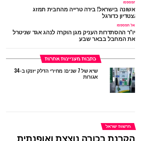
ל תפספסו
ראשונה בישראל! בירה טרייה מהחבית תמזג
אצטדיון כדורגל
אל תפספסו
יו"ר ההסתדרות העניק מגן הוקרה לנהג אגד שניטרל
את המחבל בבאר שבע
כתבות מעניינות אחרות
שיא של 7 שנים: מחירי הדלק יזנקו ב-34
אגורות
חדשות ישראל
הקרנת בכורה נוצצת ואופנתית