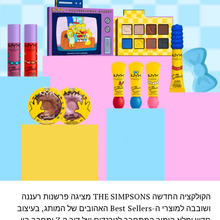
הקולקציה החדשה THE SIMPSONS מציגה פרשנות רעננה
ושובבה למוצרי ה-Best Sellers האהובים של המותג, בעיצוב
חדש ומלא הומור המתחבר לטרנדים של דור ה Z ומחבר בין