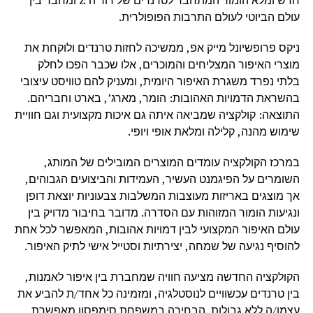
עולם הביוטי לעולם התרבות הפופולרית.
ניקס פרופשיונל מייק אפ, ממשיכה לחזות טרנדים ולוקחת את
מוצרי האיפור המצליחים והמוכרים, אלו שכבר הפכו לחלק
בלתי נפרד משגרת האיפור היומית, ומעניק להם טוויסט עיצובי
בהשראת הדמויות האהובות: הומר, מארג’, בארט וחבריהם.
התוצאה: קולקציה שמביאה איתה גם איכות מקצועית וגם חוויית
שימוש מהנה, קלילה ומלאת אופי ויופי.
במרכז הקולקציה עומדים המוצרים המובילים של המותג,
השומרים על הפיגמנט העשיר, העמידות והביצועים הגבוהים,
אך מוצגים באריזות מעוצבות המשלבות צבעוניות יוצאת דופן
ונגיעות הומור המזוהות עם הסדרה. מדובר בחיבור מדויק בין
עולם האיפור המקצועי לבין דמויות אהובות, המאפשר לכל אחת
להוסיף נגיעה של שמחה, יצירתיות וסטייל אישי לתיק האיפור.
הקולקציה החדשה מציעה חוויה שמחברת בין איפור לאמנות,
בין טרנדים עכשוויים לנוסטלגיה, ומזמינה כל אחד/ת להביע את
עצמו/ה ללא גבולות. הבחירה במשפחת סימפסון מאפשרת