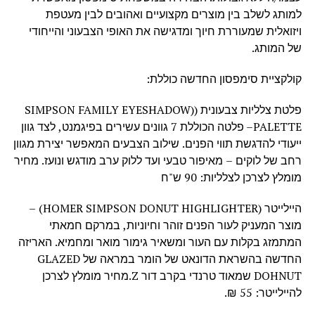
למותג לשלב בין מוצרים מקצועיים ואהובים לבין מעטפת
ויזואלית שמעוררת חיוך ומדגישה את האופי הצבעוני והייחודי
של המותג.
קולקציית סימפסון החדשה כוללת:
פלטת צלליות צבעונית ((SIMPSON FAMILY EYESHADOW
PALETTE– פלטה הכוללת 7 גוונים עשירים בפיגמנט, לצד גוון
ייעודי להדגשת תווי הפנים. שילוב הצבעים המאפשר יצירת מגוון
רחב של לוקים – מאיפור טבעי ועד ללוק ערב מודגש ונועז. מחיר
מומלץ לצרכן לצלליות: 90 ש"ח
היילייטר (HOMER SIMPSON DONUT HIGHLIGHTER) –
מוצר המעניק לעור הפנים זוהר וחיוניות, במרקם חמאתי
המתמזג בקלות עם העור ומשאיר גימור מואר ומחמיא. האריזה
החדשה בהשראת הדונאט של הומר במראה של GLAZED
DOHNUT שמאוד טרנדי בקרב דור Z.מחיר מומלץ לצרכן
להיילייטר: 55 ₪.