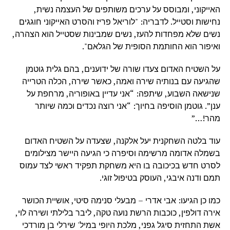
האייקוני, ומבוסס על ערכים משותפים של העצמה נשית,
נחישות וסטייל. לדבריה: "לוריאל פריז והסרט האייקוני חוגגים
נשים שלא מפחדות להעז, נשים שמבינות שסטייל הוא הצהרה,
ואיפור הוא החותמת הסופית של הגלאם".
על השטיח האדום צעדו שורה של ידוענים, בהם גלית גוטמן
שהגיעה עם בנותיה שירה ואמה, כאשר שירה, הכלה הטרייה
שנישאה השבוע, שיתפה: “אני עדיין באופוריה, מרחפת על
ענן”. גוטמן הוסיפה בחיוך: “אני רוצה נכדים וכמה שיותר
מהר!…”
עוד בלטה השחקנית יעל אלקנה, שצעדה על השטיח האדום
בשמלה אדומה מרשימה וסיפרה כי הגיעה היישר מצילומים
לסרט חדש בכיכובה בו היא משחקת תפקיד ראשי לצד עמוס
תמם ודנה איבגי, העוסק בטיפול זוגי.
כמו כן הגיעו: אבי אדרי – מבעלי סנימה סיטי, אושיית הכושר
אירה דולפין, כוכבות הרשת נועה טקה, ליבר בלילתי ושירה לוי,
אשת התחזית סיגל גפני, מלכת היופי במיל' שירלי בן מורדכי