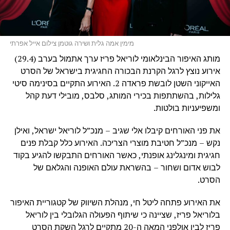
מימין אמה גלית ושירה גוטמן צילום אייל אפרתי
מותג האיפור הבינלאומי לוריאל פריז ערך אתמול בערב (29.4)
אירוע נוצץ לרגל הקרנת הבכורה החגיגית בישראל של הסרט
האייקוני השטן לובשת פראדה 2. האירוע התקיים בסינימה סיטי
גלילות, בהשתתפות בכירי המותג, סלבס, מובילי דעת קהל
ומשפיעניות בולטות.
את פני האורחים קיבלו אלי שגיב – מנכ”ל לוריאל ישראל, ואילן
נקש – מנכ”ל חטיבת מוצרי הצריכה. האירוע כלל קבלת פנים
חגיגית ומינגלינג אופנתי, כאשר האורחים התבקשו להגיע בקוד
לבוש אדום ושחור – בהשראת עולם האופנה והגלאם של
הסרט.
את האירוע פתחה ליטל חי, מנהלת השיווק של קטגוריית האיפור
בלוריאל פריז, שציינה כי שיתוף הפעולה הגלובלי בין לוריאל
פריז לבין אולפני המאה ה-20 מתקיים לרגל השקת הסרט