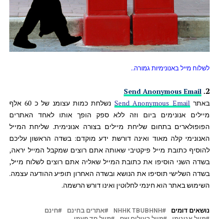
לשלוח מייל באנונימיות גמורה..
.
2
Send Anonymous Email
באתר
Send Anonymous Email
נשלחת כמות עצומנ של כ 60 אלף
מיילים אנונימים ביום וזה ללא ספק הופך אותו לאחד האתרים
הפופולארים בתחום שליחת מיילים בצורה אנונימית.
שליחת המייל
האנונימי קלה מאוד ואינה דורשת ידע מוקדם: בשדה הראשון עליכם
להוסיף כתובת מייל פיקטיבי שאותה אתם רוצים שמקבל המייל יראה,
בשדה השני הוסיפו את כתובת המייל שאליה אתם רוצים לשלוח מייל,
בשדה השלישי תוסיפו את הנושא ובשדה האחרון תופיע ההודעה עצמה.
השימוש באתר הוא חינמי לחלוטין ואינו דורש הרשמה.
נושאים דומים
NHHK TBUBHNH
אתרים בחינם
חינם
מייל אנונימי
מייל בעילום שם
מייל חד פעמי