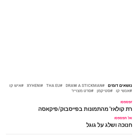
נושאים דומים
DRAW A STICKMAN
THA EU
XYHENI
איש קו
אנשי קו
סטיקמן
סרט מצוייר
ל תפספסו
צירת קולאז' מהתמונות בפייסבוק/פיקאסה
אל תפספסו
חנוכה ושלג על גוגל