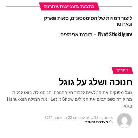
כתבות מעניינות אחרות
ליצור דמויות של הסימפסונים, סאות פארק
ונארוטו
Pivot Stickfigure – תוכנת אנימציה
אתרים
חנוכה ושלג על גוגל
גוגל מפנקים את הגולשים לכבוד חג החנוכה וחג המולד, בואו לגלות
מה קורה כשכותבים את המילים Let It Snow ו את המילה Hanukkah
בגוגל..
פורסם ב:
15 שנים לפני
on
22 בדצמבר 2011
ע"י
מערכת האתר