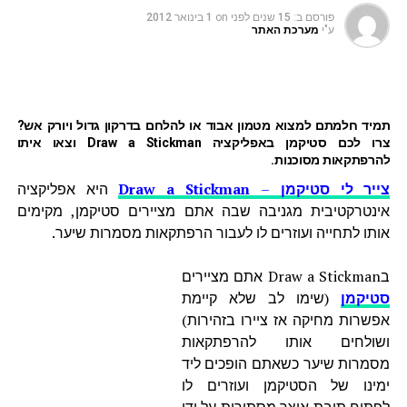
פורסם ב:
15 שנים לפני
on
1 בינואר 2012
ע"י
מערכת האתר
תמיד חלמתם למצוא מטמון אבוד או להלחם בדרקון גדול ויורק אש?
צרו לכם סטיקמן באפליקציה Draw a Stickman וצאו איתו
להרפתקאות מסוכנות.
צייר לי סטיקמן
–
Draw a Stickman
היא אפליקציה
אינטרקטיבית מגניבה שבה אתם מציירים סטיקמן, מקימים
אותו לתחייה ועוזרים לו לעבור הרפתקאות מסמרות שיער.
בDraw a Stickman אתם מציירים
סטיקמן
(שימו לב שלא קיימת
אפשרות מחיקה אז ציירו בזהירות)
ושולחים אותו להרפתקאות
מסמרות שיער כשאתם הופכים ליד
ימינו של הסטיקמן ועוזרים לו
לפתוח תיבת אוצר מסתורית על ידי