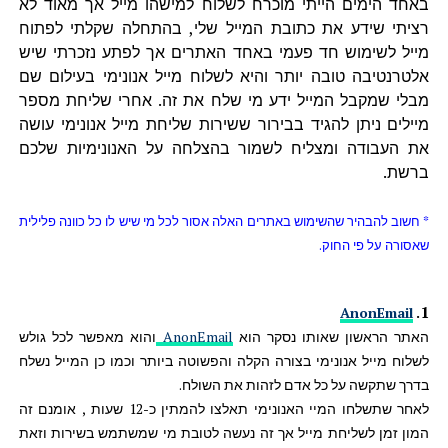
באחד הימים הייתי מוכרח לשלוח למישהו מייל אך מאוד לא
רציתי שידע את כתובת המייל שלי, בהתחלה שקלתי לפתוח
מייל לשימוש חד פעמי באחד האתרים אך לפתע נזכרתי שיש
אלטרנטיבה טובה יותר והיא לשלוח מייל אנונימי בעילום שם
מבלי שמקבל המייל ידע מי שלח את זה. אחרי שליחת מספר
מיילים ניתן להגיד בבירור ששירות שליחת מייל אנונימי עושה
את העבודה ומצליח לשמור בהצלחה על האנונימיות שלכם
ברשת.
* חשוב להבהיר שהשימוש באתרים האלה אסור לכל מי שיש לו כל כוונה פלילית
שאסורה על פי החוק.
.
1
AnonEmail
האתר הראשון שאותו נסקר הוא
AnonEmail
והוא מאפשר לכל גולש
לשלוח מייל אנונימי בצורה הקלה והפשוטה ביותר וכמו כן המייל נשלח
בדרך שתקשה על כל אדם לזהות את השולח.
לאחר שתשלחו המיי האנונימי תאלצו להמתין כ-12 שעות , אומנם זה
המון זמן לשליחת מייל אך זה נעשה לטובת מי שמשתמש בשירות וזאת