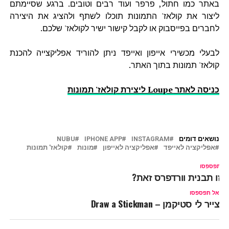
באתר כמו חתול, פרפר ועוד רבים וטובים. ברגע שסיימתם
ליצור את קולאז' התמונות תוכלו לשתף ולהציג את היצירה
לחברים בפייסבוק או לקבל קישור ישיר לקולאז' שלכם.
לבעלי מכשירי אייפון ואייפד ניתן להוריד אפליקצייה להכנת
קולאז' תמונות בתוך האתר.
כניסה לאתר Loupe ליצירת קולאז' תמונות
נושאים דומים
INSTAGRAM
IPHONE APP
NUBU
אפליקציה לאייפד
אפליקציה לאייפון
מונות
קולאז' תמונות
ל תפספסו
יזו תבנית וורדפרס זאת?
אל תפספסו
צייר לי סטיקמן – Draw a Stickman