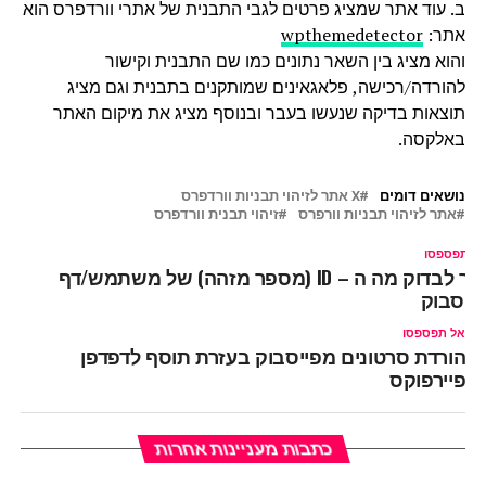
ב. עוד אתר שמציג פרטים לגבי התבנית של אתרי וורדפרס הוא
אתר:
wpthemedetector
והוא מציג בין השאר נתונים כמו שם התבנית וקישור
להורדה/רכישה, פלאגאינים שמותקנים בתבנית וגם מציג
תוצאות בדיקה שנעשו בעבר ובנוסף מציג את מיקום האתר
באלקסה.
נושאים דומים
X אתר לזיהוי תבניות וורדפרס
אתר לזיהוי תבניות וורפרס
זיהוי תבנית וורדפרס
ל תפספסו
איך לבדוק מה ה – ID (מספר מזהה) של משתמש/דף
ייסבוק
אל תפספסו
הורדת סרטונים מפייסבוק בעזרת תוסף לדפדפן
פיירפוקס
כתבות מעניינות אחרות