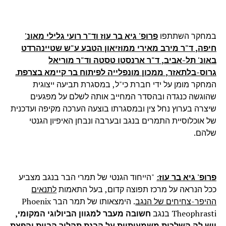
במחקר השתתפו
פרופ' גיא בר עוז וד"ר רועי גלילי מאונ'
חיפה, ד"ר מירב מאירי ממוזיאון הטבע ע"ש שטיינהרדט
באונ' תל-אביב, ד"ר ארנסטו טסטה וד"ר מוריאל
גרוס-בלתאזר, ממכון מונפלייה לפיתוח בר קיימא בצרפת.
המחקר מומן על ידי חברת כי"ל, במסגרת תביעה ייצוגית
שהוגשה כנגדה ובהסדר המחייב אותה לשלם על מפגעים
שיצרה בערוץ נחל צין ובמסגרתו בוצעה הערכה מקיפה ועדכנית
של אוכלוסיית התמרים בנגב ובערבה ונבחן האיפיון הגנטי
שלהם.
פרופ' גיא בר עוז
:
"הייחוד הגנטי של תמרי הבר בנגב מצביע
ככל הנראה על מרכז תפוצה קדום, בעל התאמות
לתנאים
ההיפר-צחיחים של הנגב
. הימצאותו של תמר הבר
Phoenix
Theophrasti
בנגב
חשובה מעבר למגוון הביולוגי המקומי,
ויש לה השלכות משמעותיות על הבנת תהליך הביות והפצת