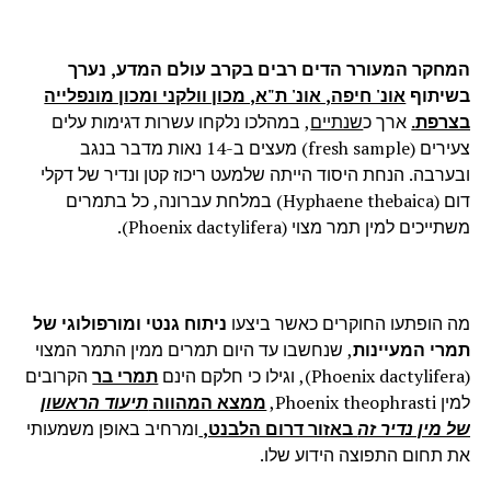
המחקר המעורר הדים רבים בקרב עולם המדע, נערך
בשיתוף
אונ' חיפה, אונ' ת"א, מכון וולקני ומכון מונפלייה
בצרפת.
ארך כ
שנתיים
, במהלכו נלקחו עשרות דגימות עלים
צעירים (
fresh sample
) מעצים ב-14 נאות מדבר בנגב
ובערבה. הנחת היסוד הייתה שלמעט ריכוז קטן ונדיר של דקלי
דום
(Hyphaene thebaica)
במלחת עברונה, כל בתמרים
משתייכים למין תמר מצוי (
(Phoenix dactylifera
.
מה הופתעו החוקרים כאשר ביצעו
ניתוח גנטי ומורפולוגי של
תמרי המעיינות
, שנחשבו עד היום תמרים ממין התמר המצוי
(Phoenix dactylifera)
, וגילו כי חלקם הינם
תמרי בר
הקרובים
למין
Phoenix theophrasti
,
ממצא המהווה
תיעוד הראשון
של מין נדיר זה
באזור דרום הלבנט,
ומרחיב באופן משמעותי
את תחום התפוצה הידוע שלו.