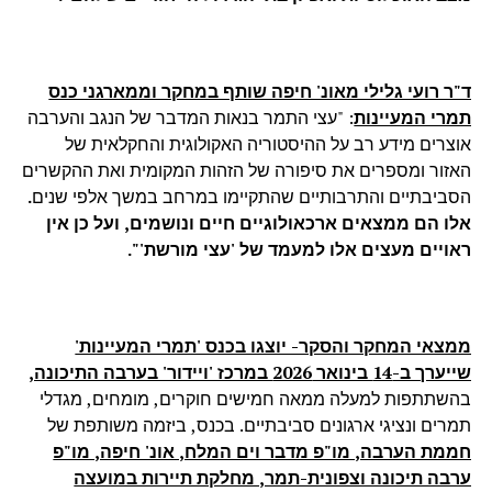
ד"ר רועי גלילי מאונ' חיפה שותף במחקר וממארגני כנס
תמרי המעיינות
: "עצי התמר בנאות המדבר של הנגב והערבה
אוצרים מידע רב על ההיסטוריה האקולוגית והחקלאית של
האזור ומספרים את סיפורה של הזהות המקומית ואת ההקשרים
הסביבתיים והתרבותיים שהתקיימו במרחב במשך אלפי שנים
.
אלו הם ממצאים ארכאולוגיים חיים ונושמים, ועל כן אין
ראויים מעצים אלו למעמד של 'עצי מורשת'".
ממצאי המחקר והסקר- יוצגו בכנס 'תמרי המעיינות'
שייערך ב-14 בינואר 2026 במרכז 'ויידור' בערבה התיכונה,
בהשתתפות למעלה ממאה חמישים חוקרים, מומחים, מגדלי
תמרים ונציגי ארגונים סביבתיים. בכנס,
ביזמה משותפת של
חממת הערבה, מו"פ מדבר וים המלח, אונ' חיפה, מו"פ
ערבה תיכונה וצפונית-תמר, מחלקת תיירות במועצה