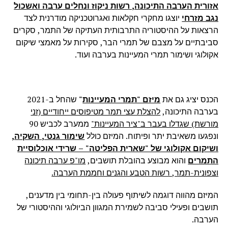
אזורית הערבה התיכונה, רשות ניקוז ונחלים ערבה ואשכול
נגב מזרחי
יוצגו מחקרי
חקלאות ואגרוטכניקה מודרנית לצד
הרצאות על ההיסטוריה התרבותית העתיקה של התמר, סקרים
סביבתיים על מצבם של תמרי הבר, סקירות על מאמצי שיקום
אקולוגי ושימור תמרי המעיינות בערבה ועוד.
הכנס יציג גם את
מיזם "תמרי המעיינות
"
שהחל ב-2021
בערבה התיכונה,
להצלת עצי תמר מטיפוסים ייחודיים (זני
מורשת) שגדלו בעבר ב"ציר המעיינות"
ממערב לכביש 90
ונפגעו משאיבת יתר ופיתוח. המיזם כולל
שימור גנטי, השקיה,
ושיקום אקולוגי של "שארית הפליטה" – שרידי אוכלוסיית
התמרים
והוא מבוצע בהובלת תושבים,
מו"פ ערבה תיכונה
וצפונית-תמר, רשות הטבע והגנים וחממת הערבה.
המיזם מהווה דוגמה לשיתוף פעולה בין-תחומי בין מדענים,
תושבים ופעילי סביבה לשמירת המגוון הביולוגי וההיסטורי של
הערבה.