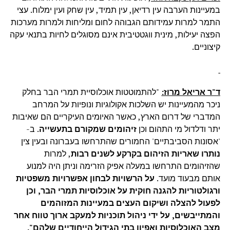
במעיינות הערבה עין רדיאן, עין תמיד, עין שחק ועין ימלוח. עצי
התמר למרות עמידותם הגבוהה לחום ומליחות
ולמרות מערכות
הפצה יעילות, מינית ווגטטיבית אינם מסוגלים לחיות בתנאי עקה
קיצוניים.
ד"ר אריאל מרוז:
"
להתמוטטות אוכלוסיית תמרי הבר בחלק
ניכר מהמעיינות יש השלכות אקולוגיות ונופיות על המרחב
המדברי של דרום הארץ, כאשר האיומים העיקריים
הם שאיבות
יתר ודלדול מי התהום וכן
זיהומים שמקורם בתעשייה
. ב-
'אסונות הסביבתיים' החמורים שהתרחשו בעברונה ובעין צין
נותרו שאריות הזיהום בקרקע לשנים רבות
, למרות
שהזיהומים התרחשו במעלה אפיק הזרימה וניתן היה למנוע
אותם מבעוד מועד.
על הרשויות לבחון אפשרויות משפטיות
ורגולטוריות להגנה חוקית על אוכלוסיות תמרי הבר, וכן
לפעול להצלה ושיקום העצים במעיינות המזוהמים
והמתייבשים, על ידי ניהול תוכניות למעקב ארוך טווח אחר
מצב האוכלוסיות ואפיון בתי הגידול הייחודיים שלהם".