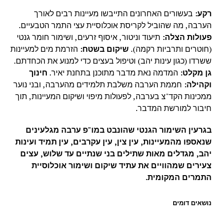
רקע:
בעשורים האחרונים התייבשו מעיינות רבים לאורך
הערבה, מה שהוביל לקריסת אוכלוסיית עצי התמר הטבעיים.
פעולות הצלה:
תיעוד וניטור, איסוף זרעים, ושימור חומר גנטי
(חוטרים ותרביות רקמה).
שיקום בשטח:
הזרמת מים למעיינות
ששרדו (כגון עינות יהב) וטיפול בעצים כדי למנוע את הכחדתם.
גן מקלט:
המדמה נאת מדבר מתוכנן בתחנת יאיר.
חינוך
וקהילה:
חממת הערבה משלבת תלמידים מהערבה, ובני נוער
ממכינות הקד"צ בערבה, לפעולות מיפוי ושיקום המעיינות, תוך
חיבור למורשת המדבר.
בגרעין השימור הגנטי שהונבט במו"פ ערבה מגלעינים
שנאספו מהמעיינות, עין צין, עין עקרבים, עין תמיד ועינות
יהב, מגדלים מאות שתילים בני שנתיים עד שלוש, עצים
צעירים שמהוויים את עתיד שיקום ושימור אוכלוסיית
התמרים המקומית.
נושאים דומים