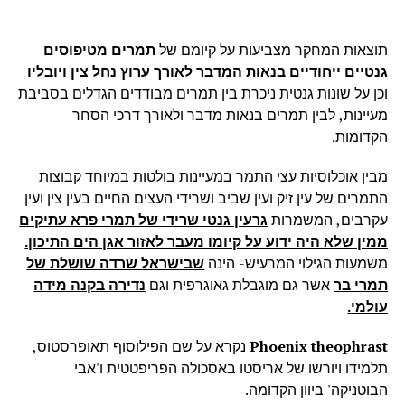
תוצאות המחקר מצביעות על קיומם של
תמרים מטיפוסים
גנטיים ייחודיים בנאות המדבר לאורך ערוץ נחל צין ויובליו
וכן על שונות גנטית ניכרת בין תמרים מבודדים הגדלים בסביבת
מעיינות, לבין תמרים בנאות מדבר ולאורך דרכי הסחר
הקדומות.
מבין אוכלוסיות עצי התמר במעיינות בולטות במיוחד קבוצות
התמרים של עין זיק ועין שביב ושרידי העצים החיים בעין צין ועין
עקרבים, המשמרות
גרעין גנטי שרידי של תמרי פרא עתיקים
ממין שלא היה ידוע על קיומו מעבר לאזור אגן הים התיכון.
משמעות הגילוי המרעיש- הינה
שבישראל שרדה שושלת של
תמרי בר
אשר גם מוגבלת גאוגרפית וגם
נדירה בקנה מידה
עולמי.
Phoenix theophrast
נקרא על שם הפילוסוף תאופרסטוס,
תלמידו ויורשו של אריסטו באסכולה הפריפטטית ו'אבי
הבוטניקה' ביוון הקדומה.