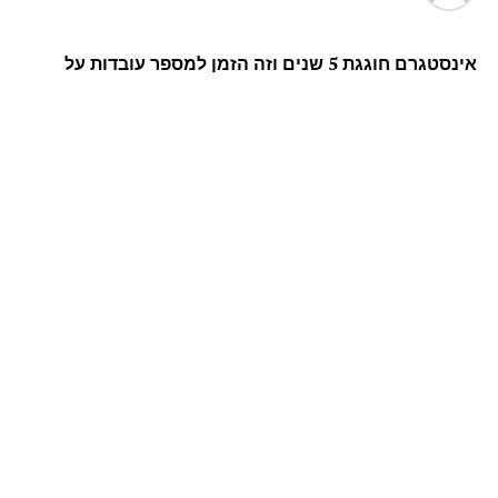
אינסטגרם חוגגת 5 שנים וזה הזמן למספר עובדות על
האפליקציה שהפכה את הצילום ליותר מתחביב
1. כמות המשתמשים באינסטגרם
אינסטגרם חצתה לפני מספר שבועות את רף 400 מיליון
משתמשים הפעילים מדיי חודש. 75 אחוז מהם מגיעים מחוץ
לארצות הברית.
2. כמות התמונות שפורסמו באינסטגרם
במשך 5 השנים האחרונות, משתמשי אפליקציית אינסטגרם
פירסמו מעל 40 מיליארד תמונות כשממוצע העלת התמונות
הוא 80 מיליון מדיי יום.
3. לייקים באינסטגרם
כ – 3.5 מיליארד לייקים נעשים מדיי יום באינסטגרם.
4. היום הראשון של אינסטגרם