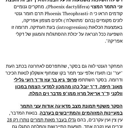
זני התמר המצוי
(
Phoenix dactylifera
). מחקרים גנומיים
קודמים הראו כי ה-
Phoenix Theophrasti
תרם חומר גנטי
לזנים מקומיים (בהם 'מתושלח') ולזנים מצפון אפריקה,
באמצעות הכלאות (
introgression
) בעת העתיקה. תרומה זו
השפיעה ככל הנראה על יכולת ההסתגלות והמגוון של דקלי
אפריקה".
המחקר הגנטי לווה גם בסקר, שהתפרסם לאחרונה בכתב העת
"יער" ובו תועדו אלפי עצי תמר בקו
שמחוף אשקלון לנאות הכיכר
ודרומה. בסקר השתתפו
פרופ' גיא בר עוז וד"ר רועי גלילי
מאונ' חיפה, ד"ר יובל כהן מהמכון למדעי הצמח במכון
וולקני
ו
ד"ר אריאל מרוז ממו"פ מדבר וים המלח.
הסקר משקף תמונת מצב מדאיגה אודות עצי התמר
במעיינות המזוהמים והמתייבשים בערבה
. בנאות המדבר,
עין צין ועין עקרבים, בהם
גדלו בעבר מאות תמרים
נותרו רק 28
זכרים ועץ נקבה אחד,
תופעות התייבשות והמלחה התגלו גם