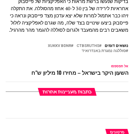
בדיקות שנעשו ברשת מראות כי האפליקציות של פייסבוק
אחראיות לירידה של בין 30 ל-40 אחוז מהסוללה. את התקלה
זיהו כבר אתמול למרות שלא יצא עדכון מצד פייסבוק ונראה כי
פייסבוק ביצעו שינויים בצד שלה, מה שגרם לאפליקציה לזלול
משאבים רבים מהמעבד ולגרום לסוללה להגמר מהר מהרגיל.
נושאים דומים
CTBSRUTHS
XUKKV BDNR
סוללגה נמגרת באנדרואיד
אל תפספסו
השעון היקר בישראל – מחירו 10 מיליון ש"ח
כתבות מעניינות אחרות
סרטונים