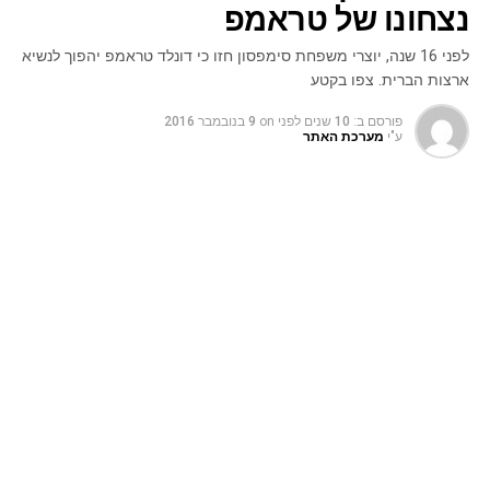
נצחונו של טראמפ
לפני 16 שנה, יוצרי משפחת סימפסון חזו כי דונלד טראמפ יהפוך לנשיא
ארצות הברית. צפו בקטע
פורסם ב:
10 שנים לפני
on
9 בנובמבר 2016
ע"י
מערכת האתר
אחרי שכל העולם עדיין בהלם מבחירתו לנשיא של המועמד
הרפובליקאני דונלד טראמפ, מסתבר שלפני 16 שנה סדרת
האנימציה "משפחת סימפסון" חזתה את בחירתו של טראמפ
לנשיא. בפרק ששמו "בארט – אל העתיד" – מקבל בארט הצצה
אל עתידו כשהוא מובטל ואלכוהוליסט ואילו אחותו לסיה היא לא
פחות מנשיאת ארצות הברית. במהלך הפרק היא מספרת
שאמריקה רוקנה מנכסיה ע"י הנשיא הקודם טראמפ, "כפי
שאתם יודעים, ירשנו חוב ענק מטראמפ", היא אומרת. יוצרי
הסדרה סיפרו היום שההחלטה לבחור בטראמפ היתה כי בחרו
בזמנו את השם האבסורדי ביותר שיכלו לחשוב עליו למשרת
נשיא ארצות הברית.