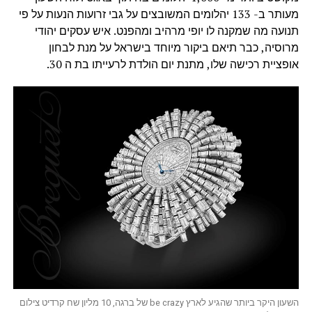
מעותר ב- 133 יהלומים המשובצים על גבי זרועות הנעות על פי
תנועה מה שמקנה לו יופי מרהיב ומהפנט. איש עסקים יהודי
מרוסיה, כבר תיאם ביקור מיוחד בישראל על מנת לבחון
אופציית רכישה שלו, מתנת יום הולדת לרעייתו בת ה 30.
השעון היקר ביותר שהגיע לארץ be crazy של ברגה, 10 מליון שח קרדיט צילום