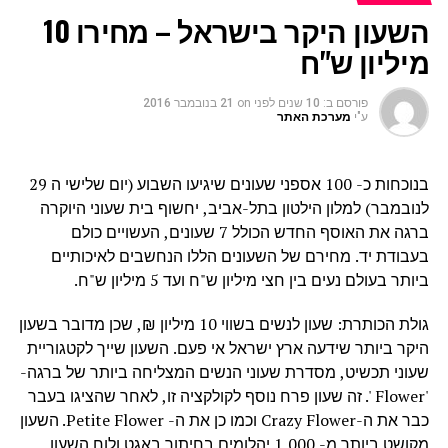
השעון היקר בישראל – מחירו 10
מיליון ש"ח
פורסם ב:
10 שנים לפני
on
21 בנובמבר 2016
ע"י
מערכת האתר
בנוכחות כ- 100 אספני שעונים שיגיעו השבוע (יום שלישי ה 29
לנובמבר) למלון הילטון בתל-אביב, יחשוף בית שעוני היוקרה
ברגה את האוסף החדש הכולל 7 שעונים, העשויים כולם
בעבודת יד. מחירם של השעונים הללו הנחשבים לאיכותיים
ביותר בעולם נעים בין חצי מיליון ש"ח ועד 5 מיליון ש"ח.
גולת הכותרת: שעון לנשים בשווי 10 מיליון ₪, שכן מדובר בשעון
היקר ביותר שידעה ארץ ישראל אי פעם. השעון שייך לקטגוריית
שעוני תכשיט, מסדרת שעוני הנשים המצליחה ביותר של ברגה-
'Flower '. זה שעון פרח נוסף לקולקציה זו, לאחר שהציגו בעבר
כבר את ה-Crazy Flower וכמו כן את ה- Petite Flower. השעון
מקושט ביותר מ- 1,000 יהלומים בחיתוך באגט ולוח השעון