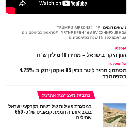
נושאים דומים
1
TRUMP SIMPSONS
YRTNP KPBH 16 ABV CXHNPXUBHO
טראמפ בסימפסונים
טראמפ לפני 16 שנה בסימפסונים
ל תפספסו
שעון היקר בישראל – מחירו 10 מיליון ש"ח
אל תפספסו
מסתמן: מחיר ליטר בנזין 95 אוקטן יזנק ב־4.75%
בספטמבר
כתבות מעניינות אחרות
במסגרת פעילות של רשות מקרקעי ישראל
בנגב אותרה חממת קנאביס של כ- 650
שתילים