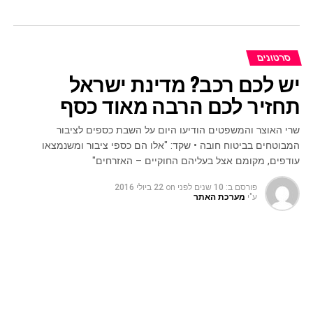
סרטונים
יש לכם רכב? מדינת ישראל
תחזיר לכם הרבה מאוד כסף
שרי האוצר והמשפטים הודיעו היום על השבת כספים לציבור
המבוטחים בביטוח חובה • שקד: "אלו הם כספי ציבור ומשנמצאו
עודפים, מקומם אצל בעליהם החוקיים – האזרחים"
פורסם ב:
10 שנים לפני
on
22 ביולי 2016
ע"י
מערכת האתר
שרת המשפטים איילת שקד ושר האוצר משה כחלון הודיעו היום
(רביעי) על השבת כספים לציבור המבוטחים בביטוח חובה.
ההודעה מגיעה לאחר שהשניים העבירו את החוק להשבת
הכספים בקריאה שניה ושלישית.