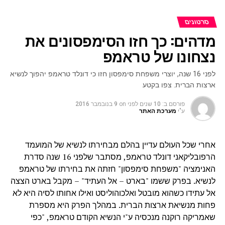
סרטונים
מדהים: כך חזו הסימפסונים את
נצחונו של טראמפ
לפני 16 שנה, יוצרי משפחת סימפסון חזו כי דונלד טראמפ יהפוך לנשיא
ארצות הברית. צפו בקטע
פורסם ב:
10 שנים לפני
on
9 בנובמבר 2016
ע"י
מערכת האתר
אחרי שכל העולם עדיין בהלם מבחירתו לנשיא של המועמד
הרפובליקאני דונלד טראמפ, מסתבר שלפני 16 שנה סדרת
האנימציה "משפחת סימפסון" חזתה את בחירתו של טראמפ
לנשיא. בפרק ששמו "בארט – אל העתיד" – מקבל בארט הצצה
אל עתידו כשהוא מובטל ואלכוהוליסט ואילו אחותו לסיה היא לא
פחות מנשיאת ארצות הברית. במהלך הפרק היא מספרת
שאמריקה רוקנה מנכסיה ע"י הנשיא הקודם טראמפ, "כפי