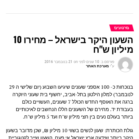
סרטונים
השעון היקר בישראל – מחירו 10
מיליון ש"ח
פורסם ב:
10 שנים לפני
on
21 בנובמבר 2016
ע"י
מערכת האתר
בנוכחות כ- 100 אספני שעונים שיגיעו השבוע (יום שלישי ה 29
לנובמבר) למלון הילטון בתל-אביב, יחשוף בית שעוני היוקרה
ברגה את האוסף החדש הכולל 7 שעונים, העשויים כולם
בעבודת יד. מחירם של השעונים הללו הנחשבים לאיכותיים
ביותר בעולם נעים בין חצי מיליון ש"ח ועד 5 מיליון ש"ח.
גולת הכותרת: שעון לנשים בשווי 10 מיליון ₪, שכן מדובר בשעון
היקר ביותר שידעה ארץ ישראל אי פעם. השעון שייך לקטגוריית