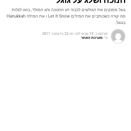
גוגל מפנקים את הגולשים לכבוד חג החנוכה וחג המולד, בואו לגלות
מה קורה כשכותבים את המילים Let It Snow ו את המילה Hanukkah
בגוגל..
פורסם ב:
15 שנים לפני
on
22 בדצמבר 2011
ע"י
מערכת האתר
גוגל מפנקים את הגולשים לכבוד חג החנוכה וחג המולד, בואו לגלות מה
קורה כשכותבים את המילים Let It Snow ו את המילה Hanukkah
בגוגל..
בחודש שעבר דיווחנו על
Easter egg מיוחד שקורה בזמן בזמן
שמקלידים את המילים
"
Do a Barrel Roll
" בגוגל, מי שעשה
זאת הופתע לראות את המסך שלו עושה כמה סיבובים.
אז לכבוד חג המולד המתקרב, גוגל החליטו להפתיע שוב את
הגולשים עם
Easter egg
מיוחד לכריסמס
והפעם מי שיקליד
את המילים "
Let It Snow
"
בגוגל, יזכה לראות שלג שיורד לאיטו
על המסך עד שהוא קופא לחלוטין, אך זה לא נגמר כאן,