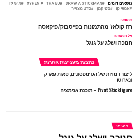
נושאים דומים
DRAW A STICKMAN
THA EU
XYHENI
איש קו
אנשי קו
סטיקמן
סרט מצוייר
ל תפספסו
צירת קולאז' מהתמונות בפייסבוק/פיקאסה
אל תפספסו
חנוכה ושלג על גוגל
כתבות מעניינות אחרות
ליצור דמויות של הסימפסונים, סאות פארק
ונארוטו
Pivot Stickfigure – תוכנת אנימציה
אתרים
חנוכה ושלג על גוגל