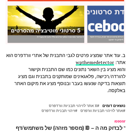
ב. עוד אתר שמציג פרטים לגבי התבנית של אתרי וורדפרס הוא
אתר:
wpthemedetector
והוא מציג בין השאר נתונים כמו שם התבנית וקישור
להורדה/רכישה, פלאגאינים שמותקנים בתבנית וגם מציג
תוצאות בדיקה שנעשו בעבר ובנוסף מציג את מיקום האתר
באלקסה.
נושאים דומים
X אתר לזיהוי תבניות וורדפרס
אתר לזיהוי תבניות וורפרס
זיהוי תבנית וורדפרס
ל תפספסו
איך לבדוק מה ה – ID (מספר מזהה) של משתמש/דף