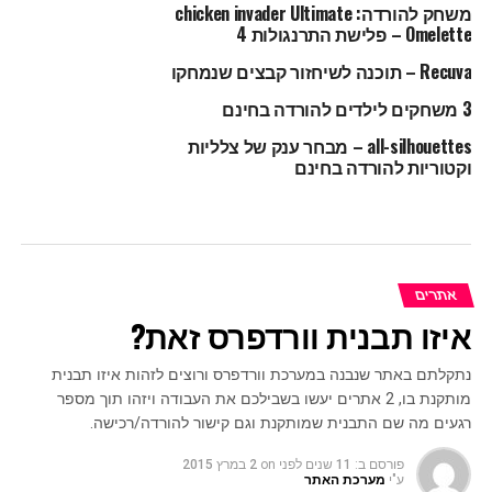
משחק להורדה: chicken invader Ultimate
Omelette – פלישת התרנגולות 4
Recuva – תוכנה לשיחזור קבצים שנמחקו
3 משחקים לילדים להורדה בחינם
all-silhouettes – מבחר ענק של צלליות
וקטוריות להורדה בחינם
אתרים
איזו תבנית וורדפרס זאת?
נתקלתם באתר שנבנה במערכת וורדפרס ורוצים לזהות איזו תבנית
מותקנת בו, 2 אתרים יעשו בשבילכם את העבודה ויזהו תוך מספר
רגעים מה שם התבנית שמותקנת וגם קישור להורדה/רכישה.
פורסם ב:
11 שנים לפני
on
2 במרץ 2015
ע"י
מערכת האתר