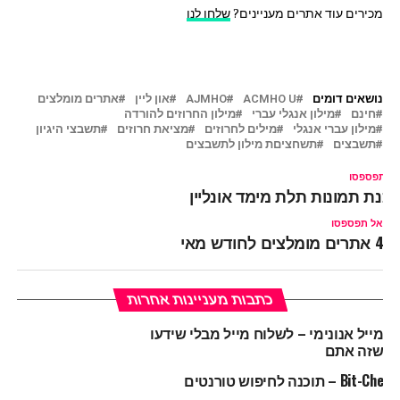
מכירים עוד אתרים מעניינים?
שלחו לנו
נושאים דומים
ACMHO U
AJMHO
און ליין
אתרים מומלצים
חינם
מילון אנגלי עברי
מילון החרוזים להורדה
מילון עברי אנגלי
מילים לחרוזים
מציאת חרוזים
תשבצי היגיון
תשבצים
תשחציםת מילון לתשבצים
ל תפספסו
כנת תמונות תלת מימד אונליין
אל תפספסו
4 אתרים מומלצים לחודש מאי
כתבות מעניינות אחרות
מייל אנונימי – לשלוח מייל מבלי שידעו
שזה אתם
Bit-Che – תוכנה לחיפוש טורנטים