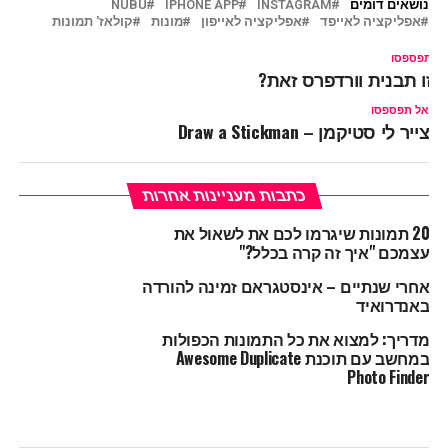
נושאים דומים
INSTAGRAM
IPHONE APP
NUBU
אפליקציה לאייפד
אפליקציה לאייפון
מונות
קולאז' תמונות
ל תפספסו
יזו תבנית וורדפרס זאת?
אל תפספסו
צייר לי סטיקמן – Draw a Stickman
כתבות מעניינות אחרות
20 תמונות שיגרמו לכם את לשאול את
עצמכם "איך זה קרה בכלל?"
אחרי שנתיים – אינסטגראם זמינה להורדה
באנדרואיד
מדריך: למצוא את כל התמונות הכפולות
במחשב עם תוכנת Awesome Duplicate
Photo Finder