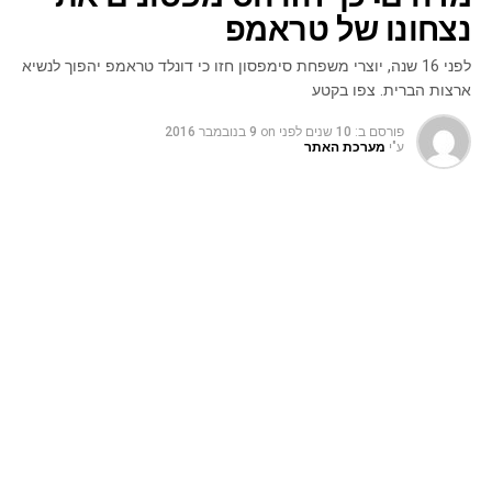
נצחונו של טראמפ
לפני 16 שנה, יוצרי משפחת סימפסון חזו כי דונלד טראמפ יהפוך לנשיא
ארצות הברית. צפו בקטע
פורסם ב:
10 שנים לפני
on
9 בנובמבר 2016
ע"י
מערכת האתר
אחרי שכל העולם עדיין בהלם מבחירתו לנשיא של המועמד
הרפובליקאני דונלד טראמפ, מסתבר שלפני 16 שנה סדרת
האנימציה "משפחת סימפסון" חזתה את בחירתו של טראמפ
לנשיא. בפרק ששמו "בארט – אל העתיד" – מקבל בארט הצצה
אל עתידו כשהוא מובטל ואלכוהוליסט ואילו אחותו לסיה היא לא
פחות מנשיאת ארצות הברית. במהלך הפרק היא מספרת
שאמריקה רוקנה מנכסיה ע"י הנשיא הקודם טראמפ, "כפי
שאתם יודעים, ירשנו חוב ענק מטראמפ", היא אומרת. יוצרי
הסדרה סיפרו היום שההחלטה לבחור בטראמפ היתה כי בחרו
בזמנו את השם האבסורדי ביותר שיכלו לחשוב עליו למשרת
נשיא ארצות הברית.