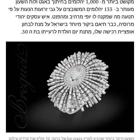
מקושט ביותר מ- 1,000 יהלומים בחיתוך באגט ולוח השעון
מעותר ב- 133 יהלומים המשובצים על גבי זרועות הנעות על פי
תנועה מה שמקנה לו יופי מרהיב ומהפנט. איש עסקים יהודי
מרוסיה, כבר תיאם ביקור מיוחד בישראל על מנת לבחון
אופציית רכישה שלו, מתנת יום הולדת לרעייתו בת ה 30.
השעון היקר ביותר שהגיע לארץ be crazy של ברגה, 10 מליון שח קרדיט צילום