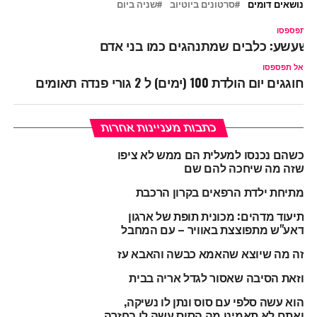
נושאים דומים
סרטונים ביוטיוב
שניה ביום
ל תפספסו
שעשע: כלבים שמתנהגים כמו בני אדם
אל תפספסו
חוגגים יום הולדת 100 (ימים) ל 2 גורי פנדה תאומים
כתבות מעניינות אחרות
כשהם נכנסו למעלית הם ממש לא ציפו
שזה מה שיחכה להם שם
מתיחת ילדת הרפאים בקרון הרכבת
תיעוד מדהים: מכונית תופת של ארגון
דאע"ש מתפוצצת באוויר – עם המחבל
זה מה שיוצא שהאמא כבשה והאבא עז
וזאת הסיבה שאסור לגדל אריה בבית
הוא עשה סלפי עם סוס ונתן לו נשיקה,
ואתם לא תאמינו מה הסוס עשה לו בחזרה