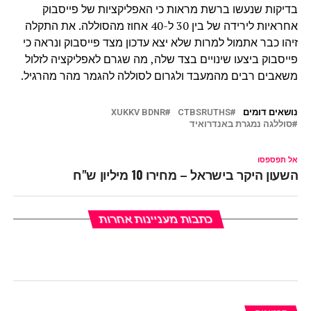
בדיקות שנעשו ברשת מראות כי האפליקציות של פייסבוק
אחראיות לירידה של בין 30 ל-40 אחוז מהסוללה. את התקלה
זיהו כבר אתמול למרות שלא יצא עדכון מצד פייסבוק ונראה כי
פייסבוק ביצעו שינויים בצד שלה, מה שגרם לאפליקציה לזלול
משאבים רבים מהמעבד ולגרום לסוללה להגמר מהר מהרגיל.
נושאים דומים
CTBSRUTHS
XUKKV BDNR
סוללגה נמגרת באנדרואיד
אל תפספסו
השעון היקר בישראל – מחירו 10 מיליון ש"ח
כתבות מעניינות אחרות