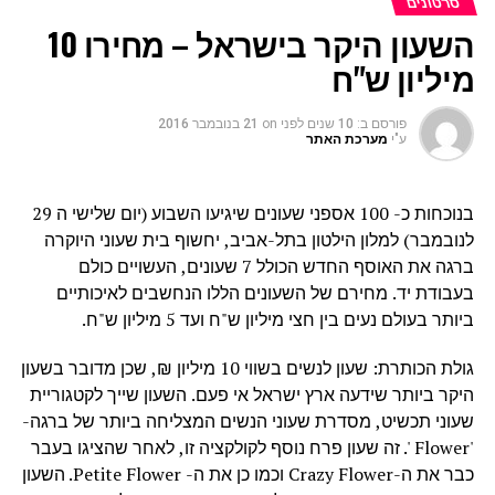
סרטונים
השעון היקר בישראל – מחירו 10
מיליון ש"ח
פורסם ב:
10 שנים לפני
on
21 בנובמבר 2016
ע"י
מערכת האתר
בנוכחות כ- 100 אספני שעונים שיגיעו השבוע (יום שלישי ה 29
לנובמבר) למלון הילטון בתל-אביב, יחשוף בית שעוני היוקרה
ברגה את האוסף החדש הכולל 7 שעונים, העשויים כולם
בעבודת יד. מחירם של השעונים הללו הנחשבים לאיכותיים
ביותר בעולם נעים בין חצי מיליון ש"ח ועד 5 מיליון ש"ח.
גולת הכותרת: שעון לנשים בשווי 10 מיליון ₪, שכן מדובר בשעון
היקר ביותר שידעה ארץ ישראל אי פעם. השעון שייך לקטגוריית
שעוני תכשיט, מסדרת שעוני הנשים המצליחה ביותר של ברגה-
'Flower '. זה שעון פרח נוסף לקולקציה זו, לאחר שהציגו בעבר
כבר את ה-Crazy Flower וכמו כן את ה- Petite Flower. השעון