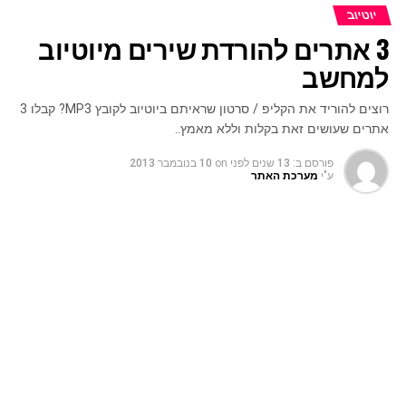
יוטיוב
3 אתרים להורדת שירים מיוטיוב
למחשב
רוצים להוריד את הקליפ / סרטון שראיתם ביוטיוב לקובץ MP3? קבלו 3
אתרים שעושים זאת בקלות וללא מאמץ..
פורסם ב:
13 שנים לפני
on
10 בנובמבר 2013
ע"י
מערכת האתר
.
בעבר העלנו באתר מספר סיקורים לגבי אתרים ל
הורדת
סרטונים מיוטיוב
והפעם נקדיש את הפוסט הזה לסיקור אתרים
שמתמחים בהורדת שירים מיוטיוב למחשב. את כל הקליפים
והסרטונים שיש ביוטיוב ניתן להוריד כאמור עם תוכנות ואתרים
שונים אך יש גם אפשרות להוריד את הסרטון/קליפ בפורמט
MP3 ללא הוידאו שלו, למעשה האתרים האלה מפרידים את
הפסקול של הקליפ/סרטון מיוטיוב וממירים אותו לפורמט MP3