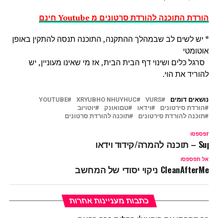
הורדת התוכנה להורדת סרטונים מ Youtube חינם
*
יש לשים לב שבמהלך ההתקנה, התוכנה תנסה להתקין באופן
אוטומטי
סרגל כלים ושינוי דף הבית הבית, אז מי שאינו מעוניין, יש
להוריד את הוי.
נושאים דומים
VURS
XRYUBHO NHUYHUC
YOUTUBE
הורדת סירטונים
וידאו
טםואונק
יוטויוב
תוכנה להורדת סירטונים
תוכנה להורדת סרטונים
ל תפספסו
Supe – תוכנה להמרה/קידוד וידאו
אל תפספסו
CleanAfterMe ניקוי יסודי של המחשב
כתבות מעניינות אחרות