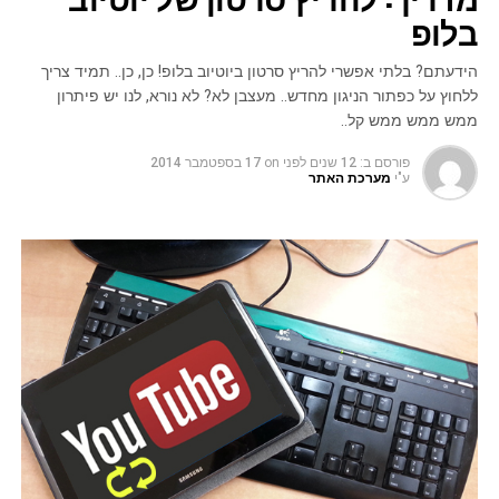
בלופ
הידעתם? בלתי אפשרי להריץ סרטון ביוטיוב בלופ! כן, כן.. תמיד צריך
ללחוץ על כפתור הניגון מחדש.. מעצבן לא? לא נורא, לנו יש פיתרון
ממש ממש ממש קל..
פורסם ב:
12 שנים לפני
on
17 בספטמבר 2014
ע"י
מערכת האתר