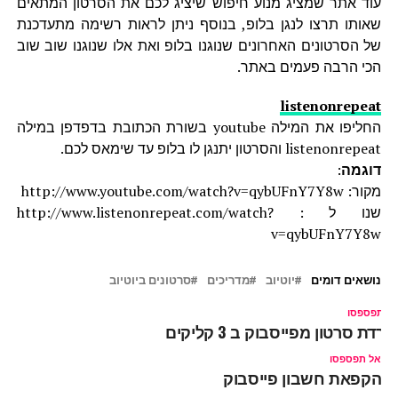
עוד אתר שמציג מנוע חיפוש שיציג לכם את הסרטון המתאים
שאותו תרצו לנגן בלופ, בנוסף ניתן לראות רשימה מתעדכנת
של הסרטונים האחרונים שנוגנו בלופ ואת אלו שנוגנו שוב שוב
הכי הרבה פעמים באתר.
listenonrepeat
החליפו את המילה youtube בשורת הכתובת בדפדפן במילה
listenonrepeat והסרטון יתנגן לו בלופ עד שימאס לכם.
דוגמה
:
מקור: http://www.youtube.com/watch?v=qybUFnY7Y8w
שנו ל : http://www.listenonrepeat.com/watch?
v=qybUFnY7Y8w
נושאים דומים
יוטיוב
מדריכים
סרטונים ביוטיוב
ל תפספסו
ורדת סרטון מפייסבוק ב 3 קליקים
אל תפספסו
הקפאת חשבון פייסבוק