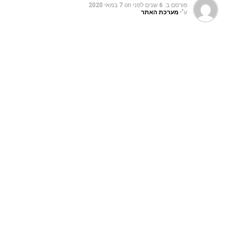
פורסם ב:
6 שנים לפני
on
7 במאי 2020
ע"י
מערכת האתר
תמונת היום באינסטגרם של אתר פופ3 – גולשים שנתפסו בזמן
השקיעה בחוף הים – צילום: אופק בנימין
רוצים לקבל יותר עוקבים ולייקים בתמונות שלכם באינסטגרם?
קבלו רשימת
תגיות לאינסטגרם
שיעזרו לכם בזה.
נושאים דומים
תמונת היום באינסטגרם
ל תפספסו
מונת היום האינסטגרם של אתר פופ3 ל-4/6/2020
אל תפספסו
תמונת היום באינסטגרם 2/5/2020 של אתר פופ3
כתבות מעניינות אחרות
תמונת היום באינסטגרם 22/8/2020 של