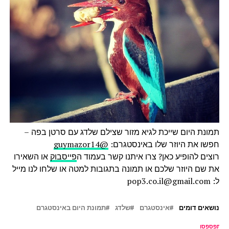
תמונת היום שייכת לגיא מזור שצילם שלדג עם סרטן בפה –
חפשו את היוזר שלו באינסטגרם:
@guymazor14
רוצים להופיע כאן? צרו איתנו קשר בעמוד ה
פייסבוק
או השאירו
את שם היוזר שלכם או תמונה בתגובות למטה או שלחו לנו מייל
ל: pop3.co.il@gmail.com
נושאים דומים
אינסטגרם
שלדג
תמונת היום באינסטגרם
ל תפספסו