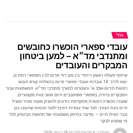
כללי
עובדי ספארי הוכשרו כחובשים
ומתנדבי מד״א – למען ביטחון
המבקרים והעובדים
שיתוף פעולה ראשון וייחודי בין מגן דוד אדום לבין הספארי רמת גן
יוצא לדרך: 14 עובדות ועובדי ספארי סיימו בהצלחה קורס חובשי
רפואת חירום-שלב א׳ והצטרפו למערך מתנדבי מד״א. המשמעות עבור
המבקרים ברורה, בספארי מסתובבים היום אנשי צוות מקצועיים,
שעברו הכשרה רפואית מתקדמת ויודעים להעניק מענה מהיר ומציל
חיים בעת הצורך. לצד שתי עמדות דפיברילטור חכמות שהוצבו בגן
וכבר הצילו חיים – מדובר בחיזוק משמעותי של תחושת הביטחון לכל
מי שמגיע לבקר.
פורסם ב:
6 חודשים לפני
on
28 בינואר 2026