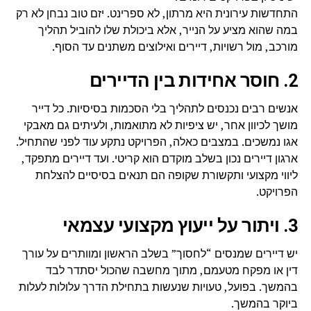
התחדשות עירונית היא מרתון, לא ספרינט. יזם טוב נבחן לא רק
במה שהוא מציע על הנייר, אלא ביכולת שלו להוביל תהליך
מורכב, מול רשויות, דיירים ואילוצים משתנים עד הסוף.
2. חוסר אחידות בין הדיירים
אנשים רבים נכנסים לתהליך בלי הסכמות בסיסיות. כל דייר
מושך לכיוון אחר, יש ציפיות לא מתואמות, ולעיתים גם מאבקי
אגו נמשכים. במצבים כאלה, הפרויקט נתקע עוד לפני שהתחיל.
ארגון דיירים נכון בשלב מוקדם הוא קריטי. ועד דיירים מתפקד,
ליווי מקצועי ותקשורת שקופה הם תנאים בסיסיים להצלחת
הפרויקט.
3. ויתור על ייעוץ מקצועי עצמאי
יש דיירים שמנסים “לחסוך” בשלב הראשון ומוותרים על עורך
דין או מפקח מטעמם, מתוך מחשבה שהכול יסתדר לבד
בהמשך. בפועל, טעויות שנעשות בתחילת הדרך עלולות לעלות
ביוקר בהמשך.