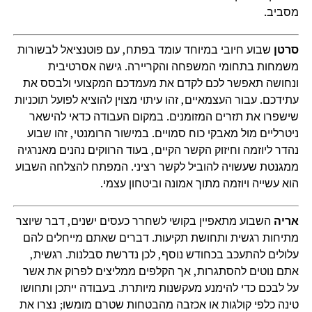
מסביב.
סרטן
שבוע חיובי במיוחד עומד בפתח, עם פוטנציאל לבשורות
משמחות בתחומי המשפחה והקריירה. גישה אסרטיבית
ונחושה תאפשר לכם לקדם את מעמדכם המקצועי ולבסס את
עתידכם. עבור העצמאיים, זהו עיתוי מצוין להוציא לפועל תוכניות
שישפרו את תזרים המזומנים. במקום העבודה כדאי להישאר
ניטרליים מול מאבקי כוח סמויים. במישור הרומנטי, זהו שבוע
נהדר ליוזמה וחיזוק הקשר הקיים, בעוד הרווקים נהנים מאנרגיה
ממגנטת שעשויה להוביל לקשר רציני. המפתח להצלחה השבוע
הוא עשייה ויוזמה מתוך אמונה וביטחון עצמי.
אריה
השבוע מתאפיין בקושי לשחרר כעסים ישנים, דבר שיוצר
מתיחות רגשית ותחושת תקיעות. דברים שאתם מייחלים להם
עלולים להתעכב בכחודש נוסף, לכן נדרשת סבלנות. רגשית,
אתם נוטים להסתגרות, אך הקלפים ממליצים לפרוק את אשר
על לבכם כדי להימנע מעקשנות מיותרת. בעבודה ייתכן ותחושו
טינה כלפי קולגות או אכזבה מהבטחות שטרם מומשו; נצרו את