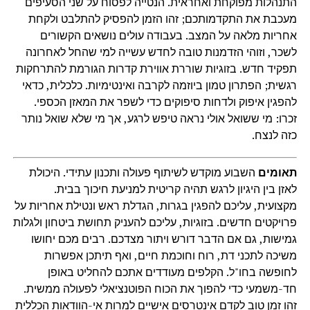
התנהלות מפוקחת ואחראית. הנטייה לפסוח על שני הסעיפים
מעכבת את התקדמותכם; זהו הזמן להפסיק להתלבט ולקחת
אחריות מלאה על המצב. בעבודה עולים נושאים הקשורים
לשכר, וזוהי הזדמנות טובה לחדש עשייה למי שהחל לאחרונה
תפקיד חדש. בזוגיות שוררת אווירת קדרות הגורמת להתרחקות
רגשית; הפתרון טמון ביוזמה לקרבה ואינטימיות. כלכלית, כדאי
להפגין איפוק ולדחות סיפוקים כדי לשפר את המאזן הכספי.
זכרו: מי ששואל אולי נראה טיפש לרגע, אך מי שלא שואל נותר
כזה לנצח.
תאומים
השבוע מוקדש לשיתוף פעולה ותכנון עתידי. היכולת
לאזן בין היגיון לרגש תהיה קריטית למניעת חיכוך בבית.
מקצועית, עליכם להפגין בגרות, הגדלת ראש ונטילת אחריות על
פרויקטים חדשים. בזוגיות, עליכם להעניק תחושת ביטחון ולגלות
גמישות, גם אם הדבר דורש ויתור מצדכם. רבים מכם יחושו
משיכה לתכני דת, רוח וחוכמת חיים, ואף תיתכן אפשרות
לחופשה בחו"ל. הקלפים מעודדים אתכם להחליט באופן
חד-משמעי כדי להפוך את הכוח הפוטנציאלי לפעולה ממשית.
זהו זמן טוב לקדם אינטרסים אישיים למרות אי-הוודאות הכללית