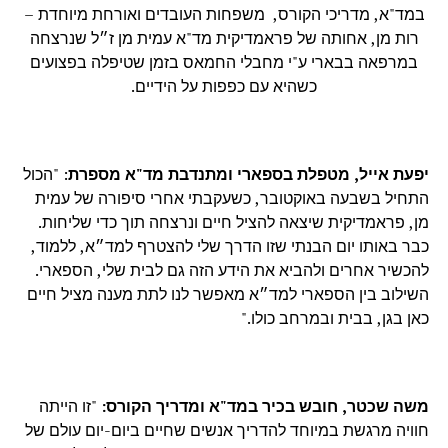
במד"א, מדריכי הקורס, משפחות העובדים ואורחת מיוחדת –
רות מן, אחותה של פראמדיקית מד"א עמית מן ז״ל שנרצחה
במרפאה בבארי ע"י מחבלי החמאס בזמן שטיפלה בפצועים
כשהיא עם כפפות על הידיים.
יפעת אייל, מטפלת בספארי ומתנדבת מד"א מספרת
: "הכול
התחיל בשבעה באוקטובר, כשעקבתי אחרי סיפורה של עמית
מן, פראמדיקית שיצאה להציל חיים ונרצחה תוך כדי שליחות.
כבר באותו יום הבנתי שזו הדרך שלי להצטרף למד״א, ללמוד,
להכשיר אחרים ולהביא את הידע הזה גם לבית שלי, הספארי.
השילוב בין הספארי למד״א מאפשר לנו לתת מענה מציל חיים
כאן בגן, בבית ובמרחב כולו."
משה שכטר, חובש בכיר במד"א ומדריך הקורס:
"זו הייתה
חוויה מרגשת במיוחד להדריך אנשים שחיים ביום-יום עולם של