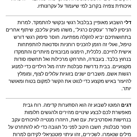
איכותית צפויה בקרוב למי שיעמוד על עקרונותיו.
דלי
השבוע מאופיין בבלבול רגשי ובקושי להתמקד. למרות
הניסיון לשדר "עסקים כרגיל", משהו מעיק עליכם; שיתוף אחרים
בתחושותיכם יביא להקלה מפתיעה. חוסר סיפוק רגשי דורש
טיפול, ואולי זה הזמן להכניס רוחניות וסדנאות להתפתחות
אישית לחייכם. כלכלית, הימנעו מבזבוזים מיותרים והתמקדו
בנחוץ בלבד. בעבודה, התרחקו מרכילות ואל תחשפו סודות
מקצועיים. בבית נדרשת סבלנות יתרה מול הילדים כדי למנוע
רגשות אשם. משברים ישנים בזוגיות עלולים לצוף, ומומלץ
להיעזר באיש מקצוע כדי לנווט את הקשר למקום בטוח ומאושר
יותר.
דגים
המוטו לשבוע זה הוא הסתערות קדימה. רוח גבית
מאפשרת לכם לבצע שינויים מהירים ולהגשים חלומות
בנחישות ואסרטיביות. עם זאת, היזהרו מנטייה לוויכוחים עקב
חוסר סבלנות; חשבו היטב לפני כל תגובה כדי לא להתחרט על
מילים שנאמרו. לשכירים, זהו עיתוי פוטנציאלי לקידום למרות