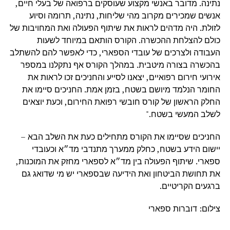
נתינה. מדובר באנשי מקצוע שעוסקים ברפואה של בעלי חיים,
אנשים שמכירים מקרוב מהי שליחות, נתינה, תרומה וסיוע
לזולת. היה מדהים לראות את שיתוף הפעולה ואת המחויבות של
כולם להצלחת ההכשרה. הקורס הותאם במיוחד לשעות
העבודה ולצרכים של עובדי הספארי, כדי לאפשר להם להשתלב
בהכשרה בצורה מיטבית. במהלך הקורס אף נתקלנו במספר
אירועי חירום רפואיים, יצאנו לסייע והחניכים זכו לראות את
החומר הנלמד מיושם בשטח, בזמן אמת. החניכים סיימו את
החלק הראשון של קורס חובשי רפואת החירום, וכעת יוצאים
לשלב המעשי בשטח."
החניכים שסיימו את הקורס מתחילים כעת את השלב הבא –
יישום הידע בשטח, כחלק ממערך מתנדבי מד״א וכעובדי
ספארי.
שיתוף הפעולה בין מד״א לספארי מחזק את המוכנות,
את תחושת הביטחון ואת הידיעה שבספארי יש מי שדואג גם
ברגעים הקריטיים.
צילום: דוברות ספארי