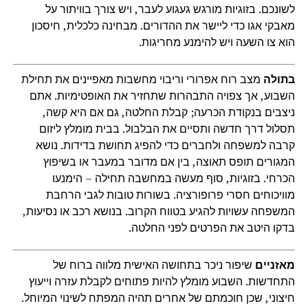
לשונכם. בזוגיות מורגש געגוע לעבר, ויש צורך בוויתור על
מאבקי אגו כדי ליישר את ההדורים. מבחינה כלכלית, חיסכון
הוא צו השעה ויש להימנע מחריגות.
בתולה
מצב רוח אפרורי וריבוי מחשבות מאפיינים את תחילת
השבוע, אך צפויה התבהרות שתחזיר את האופטימיות. אתם
ניצבים בנקודת הכרעה; קבלת החלטה, גם אם היא קשה,
תסלול דרך חדשה ותסיים את הבלבול. בבית מומלץ ליזום
קרבה למשפחה ולחברים כדי להפיג תחושת בדידות. נושא
המגורים תופס תאוצה, בין אם מדובר במעבר או בשיפוץ
הכרחי. בזוגיות, סוף מעשה במחשבה תחילה – הימנעו
מוויכוחים חסרי פרופורציה. בשורות טובות לגבי הרחבת
המשפחה עשויות להגיע בטווח הקרוב. בנושא רכב או נסיעות,
בדקו היטב את הפרטים לפני החלטה.
מאזניים
שיפור ניכר בתחושה האישית מלווה ברוח של
התחדשות. השבוע מומלץ להיות פתוחים לקבלת עזרה וייעוץ
חיצוני, שכן חוכמתם של אחרים תהיה המפתח לשינוי המיוחל.