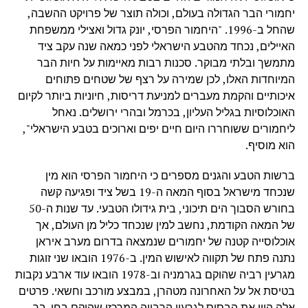
יחמורי הבר הגדולה בעולם, וכולה תוצר של פרויקט ההשבה,
שהחל ב-1996. "היחמור הפרסי, יונק גדול ואצילי ממשפחת
האיילים, נכחד מהטבע הישראלי לפני כמאה שנה עקב ציד
מתמשך ובלתי מבוקר. סכנות רבות מאיימות על חיות הבר
המיוחדות האלו, לכן שמירה על רצף של שטחים פתוחים
איכותיים והקמת מעברים למניעת דריסות, חיוניות ביותר לקיום
האוכלוסיות בגליל העליון, בכרמל ובהרי ירושלים. נאחל
ליחמורים ששוחררו היום חיים יפים וארוכים בטבע הישראלי",
הוא מוסיף.
ברשות הטבע והגנים מספרים כי היחמור הפרסי הוא מין
שנכחד מישראל בסוף המאה ה-19 בשל ציד ופגיעה קשה
בחורש הסבוך הים תיכוני, בית גידולו הטבעי. עד שנות ה-50
של המאה הקודמת, נחשב למין שנכחד כליל מן העולם, אך
אוכלוסייה קטנה של יחמורים שנמצאה בדרום מערב איראן
נתנה פתח של תקווה לאישוש המין. ב-1976 הובאו שני זוגות
מגרעין רביה שהוקם בגרמניה וב-1978 הובאו עוד ארבע נקבות
בטיסת אל על האחרונה מטהרן, במבצע מורכב וחשאי. פרטים
אלה היוו את הבסיס לגרעין הרבייה המרכזי שהוקם בחי-בר