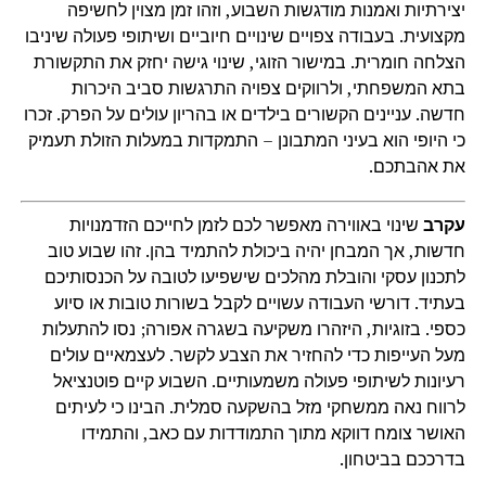
יצירתיות ואמנות מודגשות השבוע, וזהו זמן מצוין לחשיפה
מקצועית. בעבודה צפויים שינויים חיוביים ושיתופי פעולה שיניבו
הצלחה חומרית. במישור הזוגי, שינוי גישה יחזק את התקשורת
בתא המשפחתי, ולרווקים צפויה התרגשות סביב היכרות
חדשה. עניינים הקשורים בילדים או בהריון עולים על הפרק. זכרו
כי היופי הוא בעיני המתבונן – התמקדות במעלות הזולת תעמיק
את אהבתכם.
עקרב
שינוי באווירה מאפשר לכם לזמן לחייכם הזדמנויות
חדשות, אך המבחן יהיה ביכולת להתמיד בהן. זהו שבוע טוב
לתכנון עסקי והובלת מהלכים שישפיעו לטובה על הכנסותיכם
בעתיד. דורשי העבודה עשויים לקבל בשורות טובות או סיוע
כספי. בזוגיות, היזהרו משקיעה בשגרה אפורה; נסו להתעלות
מעל העייפות כדי להחזיר את הצבע לקשר. לעצמאיים עולים
רעיונות לשיתופי פעולה משמעותיים. השבוע קיים פוטנציאל
לרווח נאה ממשחקי מזל בהשקעה סמלית. הבינו כי לעיתים
האושר צומח דווקא מתוך התמודדות עם כאב, והתמידו
בדרככם בביטחון.