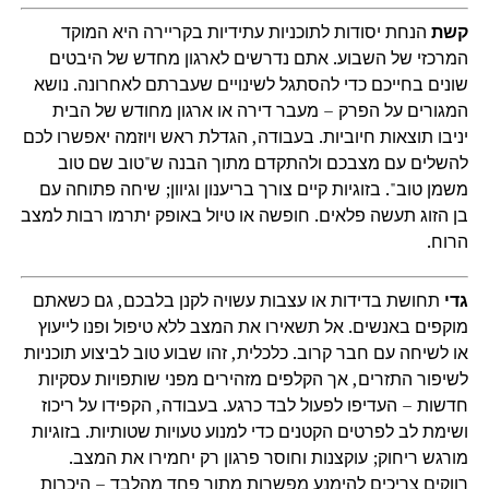
קשת
הנחת יסודות לתוכניות עתידיות בקריירה היא המוקד
המרכזי של השבוע. אתם נדרשים לארגון מחדש של היבטים
שונים בחייכם כדי להסתגל לשינויים שעברתם לאחרונה. נושא
המגורים על הפרק – מעבר דירה או ארגון מחודש של הבית
יניבו תוצאות חיוביות. בעבודה, הגדלת ראש ויוזמה יאפשרו לכם
להשלים עם מצבכם ולהתקדם מתוך הבנה ש"טוב שם טוב
משמן טוב". בזוגיות קיים צורך בריענון וגיוון; שיחה פתוחה עם
בן הזוג תעשה פלאים. חופשה או טיול באופק יתרמו רבות למצב
הרוח.
גדי
תחושת בדידות או עצבות עשויה לקנן בלבכם, גם כשאתם
מוקפים באנשים. אל תשאירו את המצב ללא טיפול ופנו לייעוץ
או לשיחה עם חבר קרוב. כלכלית, זהו שבוע טוב לביצוע תוכניות
לשיפור התזרים, אך הקלפים מזהירים מפני שותפויות עסקיות
חדשות – העדיפו לפעול לבד כרגע. בעבודה, הקפידו על ריכוז
ושימת לב לפרטים הקטנים כדי למנוע טעויות שטותיות. בזוגיות
מורגש ריחוק; עוקצנות וחוסר פרגון רק יחמירו את המצב.
רווקים צריכים להימנע מפשרות מתוך פחד מהלבד – היכרות