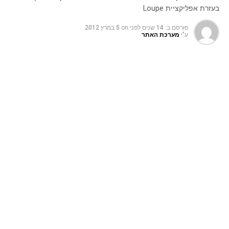
בעזרת אפליקציית Loupe
פורסם ב:
14 שנים לפני
on
5 במרץ 2012
ע"י
מערכת האתר
צרו לעצמכם קולאז' מגניב מהתמונות שלכם בפייסבוק או בפיקאסה
בעזרת אפליקציית
Loupe
מאז שהסלולרים עם המצלמות ובהמשך הסמארטפונים נכנסו
לחיינו אנחנו מתעדים ללא הפסקה את חיינו וכך צוברים המון
המון תמונות ששוכבים בדיסק הקשיח או ששיתפנו את החברים
בפיקאסה או בפייסבוק.
אז אם אתם מאלה שצוברים המון תמונות ורוצה לעשות איתם
משהו מיוחד מעבר להוספת אפקטים רגילים שהאתרים ברשת
מציעים, מוזמן לנסות את האפליקצייה החינמית
Loupe
שמאפשרת לכל גולש להפוך כל אלבום תמונות שלו שנמצא
בחשבון פייסבוק או פיקאסה לקולאז' מדהים בשלל צורות
מגניבות כמו אנשים, חיות, לבבות, סמלים, לוגואים מוכרים ועוד