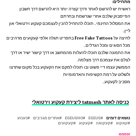
מתחילים:
ראשית יש להרשם לאתר ודרך קצרה יותר היא להרשם דרך חשבון
הפייסבוק שלכם אחרי שנרשמת ובחרתם
את המסלול החינמי.. תוכלו להתחיל להכין לעצמכם קעקוע וירטואלי און
ליין..
לחיצה על
Free Fake Tattoos
בתפריט תגלה אלפי קעקועים מרהיבים
מכל הסוגים ומכל הגדלים..
את התמונה שלכם תוכלו להעלות מהמחשב או דרך קישור ישיר או דרך
לצלם את עצמכם דרך מצלמה.
הממשק עצמו דיי פשוט ובו תוכלו למקם את הקעקוע בכל מקום שתרצו
ולשלוט על רמת הקשיפות והאדמומיות
מסביב לקעקוע..
כניסה לאתר tatmash ליצירת קעקוע וירטואלי
נושאים דומים
EGEUG
EGEUGHO
אתרים מגניבים
כעכוע
קאקוע
קעקואה
קעקוע
קעקועים
ל תפספסו