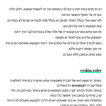
רבים מכם בטח תהו בינם לבין עצמם איך זה לעשות קעקוע, חלק הלכו
עם זה עד הסוף והשאר כנראה
לא יעשו אולי בגלל הפחד מכאב או בגלל שזה לנצח או שהם לא בטוחים
אם הקעקוע יראה עליהם טוב.
אז אם אתם נמנים בקטגוריה של אלה שלא בטוחים לגבי איך יראה
הקעקוע עליכם וגם לאחרים מצאנו
בשבילכם 2 אתרים שידמו על גופכם איך יראה הקעקוע שאתם רוצים וכל
זה תוך מספר דקות וללא
מגע מחט וכמובן ללא כאבים..
reskin.sobe
האתר הראשון הוא של חברת משקאות sobe שיצרה במיוחד לגולשיה
אפליקצייה ל
קעקועים
וירטואלים.
באתר תוכלו לבחור מבין מגוון הקעקועים שיש באתר כמו לבבות, חדי
קרן, פרחים וכמובן איך אפשר בלי כמה
גולגולות מאיימות. אז כפי שאתם רואים הדרך לקעקוע מעולם לא היתה
קלה יותר, נטולת כאבים וכמובן