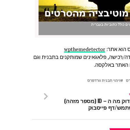
ס הוא אתר:
wpthemedetector
רדה/רכישה, פלאגאינים שמותקנים בתבנית וגם
ם האתר באלקסה.
רס
זיהוי תבנית וורדפרס
איך לבדוק מה ה – ID (מספר מזהה)
מש/דף פייסבוק