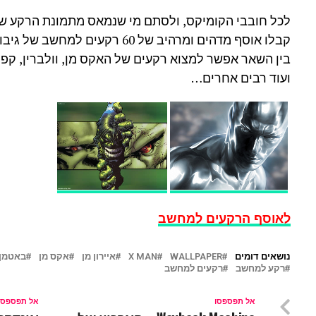
לכל חובבי הקומיקס, ולסתם מי שנמאס מתמונת הרקע ש
קבלו אוסף מדהים ומרהיב של 60 רקעים למחשב של גיבורי מרוול..
בין השאר אפשר למצוא רקעים של האקס מן, וולברין, קפ
ועוד רבים אחרים…
לאוסף הרקעים למחשב
נושאים דומים
WALLPAPER
X MAN
איירון מן
אקס מן
באטמן
רקע למחשב
רקעים למחשב
אל תפספסו
אל תפספסו