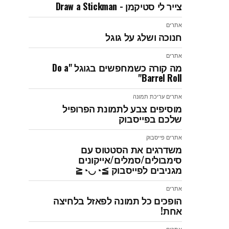
צייר לי סטיקמן - Draw a Stickman
אתרים
חנוכה ושלג על גוגל
אתרים
מה קורה כשמחפשים בגוגל "Do a
Barrel Roll"
אתרים
עריכת תמונה
מוסיפים צבע לתמונת הפרופיל
שלכם בפייסבוק
אתרים
פייסבוק
משדרגים את הסטטוס עם
סימבולים/סמלים/אייקונים
מגניבים לפייסבוק ≧◔◡◔≦
אתרים
הופכים כל תמונה לפאזל בלחיצה
אחת!