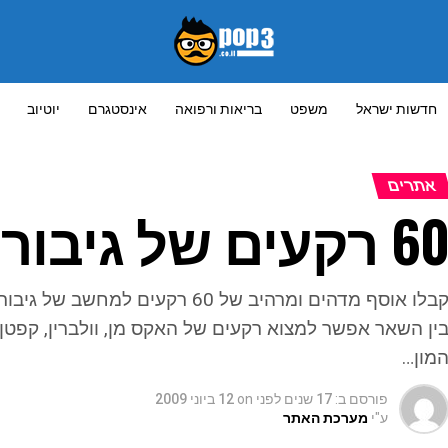
חדשות ישראל
משפט
בריאות ורפואה
אינסטגרם
יוטיוב
אתרים
6 רקעים של גיבורי מרוול
בלו אוסף מדהים ומרהיב של 60 רקעים למחשב של גיבורי מרוול..
ין השאר אפשר למצוא רקעים של האקס מן, וולברין, קפטן 
מון…
פורסם ב:
17 שנים לפני
on
12 ביוני 2009
ע"י
מערכת האתר