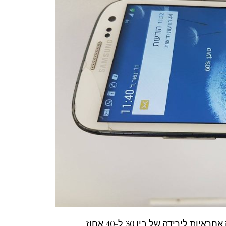
בדיקות שנעשו ברשת מראות כי האפליקציות של פייסבוק אחראיות לירידה של בין 30 ל-40 אחוז