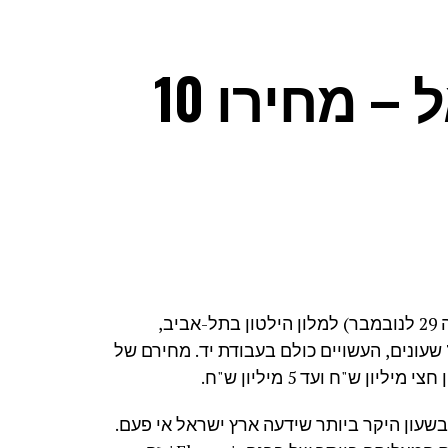
השעון היקר בישראל – מחירו 10
בנוכחות כ- 100 אספני שעונים שיגיעו השבוע (יום שלישי ה 29 לנובמבר) למלון הילטון בתל-אביב,
יחשוף בית שעוני היוקרה ברגה את האוסף החדש הכולל 7 שעונים, העשויים כולם בעבודת יד. מחירם של
 ש"ח ועד 5 מיליון ש"ח.
10 מיליון ₪, שכן מדובר בשעון היקר ביותר שידעה ארץ ישראל אי פעם.