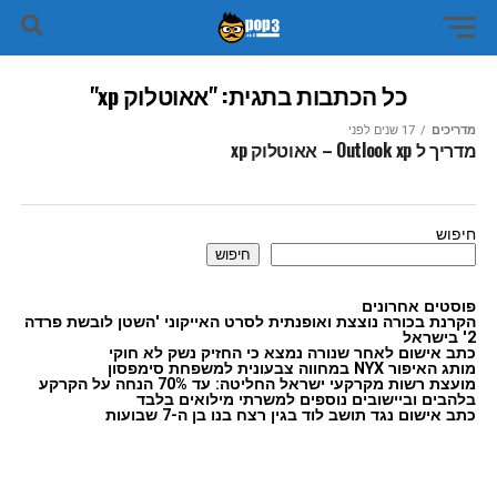
כל הכתבות בתגית: "אאוטלוק xp"
מדריכים
17 שנים לפני
מדריך ל Outlook xp – אאוטלוק xp
חיפוש
חיפוש
פוסטים אחרונים
הקרנת בכורה נוצצת ואופנתית לסרט האייקוני 'השטן לובשת פרדה
2' בישראל
כתב אישום לאחר שנורה נמצא כי החזיק נשק לא חוקי
מותג האיפור NYX במחווה צבעונית למשפחת סימפסון
מועצת רשות מקרקעי ישראל החליטה: עד 70% הנחה על הקרקע
בלהבים וביישובים נוספים למשרתי מילואים בלבד
כתב אישום נגד תושב לוד בגין רצח בנו בן ה-7 שבועות