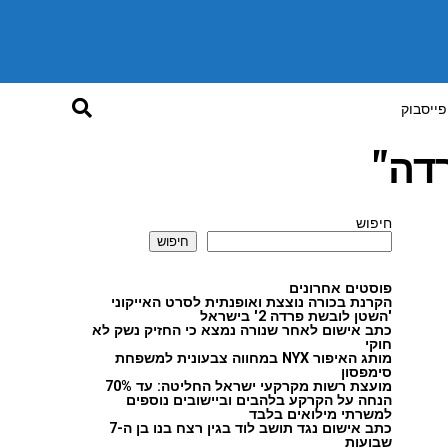
פייסבוק
דה"
חיפוש
חיפוש
פוסטים אחרונים
הקרנת בכורה נוצצת ואופנתית לסרט האייקוני
'השטן לובשת פרדה 2' בישראל
כתב אישום לאחר שנורה נמצא כי החזיק נשק לא
חוקי
מותג האיפור NYX במחווה צבעונית למשפחת
סימפסון
מועצת רשות מקרקעי ישראל החליטה: עד 70%
הנחה על הקרקע בלהבים וביישובים נוספים
למשרתי מילואים בלבד
כתב אישום נגד תושב לוד בגין רצח בנו בן ה-7
שבועות