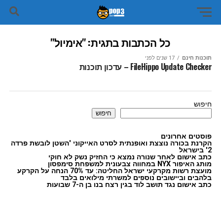
כל הכתבות בתגית: "אימיול"
תוכנות חינם
17 שנים לפני
FileHippo Update Checker – עדכון תוכנות
חיפוש
חיפוש
פוסטים אחרונים
הקרנת בכורה נוצצת ואופנתית לסרט האייקוני 'השטן לובשת פרדה
2' בישראל
כתב אישום לאחר שנורה נמצא כי החזיק נשק לא חוקי
מותג האיפור NYX במחווה צבעונית למשפחת סימפסון
מועצת רשות מקרקעי ישראל החליטה: עד 70% הנחה על הקרקע
בלהבים וביישובים נוספים למשרתי מילואים בלבד
כתב אישום נגד תושב לוד בגין רצח בנו בן ה-7 שבועות