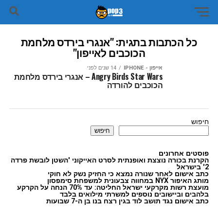
כל הכתבות בתגית: "אנגרי בירדס מלחמת
הכוכבים לאייפון"
אייפון - IPHONE
14 שנים לפני
Angry Birds Star Wars – אנגרי בירדס מלחמת
הכוכבים להורדה
חיפוש
חיפוש
פוסטים אחרונים
הקרנת בכורה נוצצת ואופנתית לסרט האייקוני 'השטן לובשת פרדה
2' בישראל
כתב אישום לאחר שנורה נמצא כי החזיק נשק לא חוקי
מותג האיפור NYX במחווה צבעונית למשפחת סימפסון
מועצת רשות מקרקעי ישראל החליטה: עד 70% הנחה על הקרקע
בלהבים וביישובים נוספים למשרתי מילואים בלבד
כתב אישום נגד תושב לוד בגין רצח בנו בן ה-7 שבועות