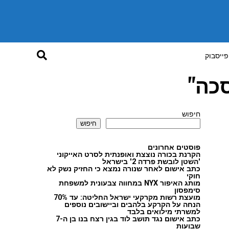
פייסבוק
כה"
חיפוש
חיפוש
פוסטים אחרונים
הקרנת בכורה נוצצת ואופנתית לסרט האייקוני
'השטן לובשת פרדה 2' בישראל
כתב אישום לאחר שנורה נמצא כי החזיק נשק לא
חוקי
מותג האיפור NYX במחווה צבעונית למשפחת
סימפסון
מועצת רשות מקרקעי ישראל החליטה: עד 70%
הנחה על הקרקע בלהבים וביישובים נוספים
למשרתי מילואים בלבד
כתב אישום נגד תושב לוד בגין רצח בנו בן ה-7
שבועות