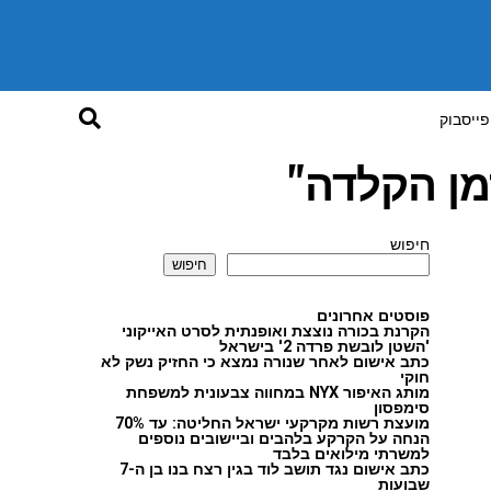
פייסבוק
מן הקלדה"
חיפוש
חיפוש
פוסטים אחרונים
הקרנת בכורה נוצצת ואופנתית לסרט האייקוני
'השטן לובשת פרדה 2' בישראל
כתב אישום לאחר שנורה נמצא כי החזיק נשק לא
חוקי
מותג האיפור NYX במחווה צבעונית למשפחת
סימפסון
מועצת רשות מקרקעי ישראל החליטה: עד 70%
הנחה על הקרקע בלהבים וביישובים נוספים
למשרתי מילואים בלבד
כתב אישום נגד תושב לוד בגין רצח בנו בן ה-7
שבועות