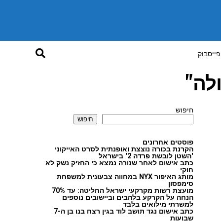
פייסבוק
לה"
חיפוש
חיפוש
פוסטים אחרונים
הקרנת בכורה נוצצת ואופנתית לסרט האייקוני
'השטן לובשת פרדה 2' בישראל
כתב אישום לאחר שנורה נמצא כי החזיק נשק לא
חוקי
מותג האיפור NYX במחווה צבעונית למשפחת
סימפסון
מועצת רשות מקרקעי ישראל החליטה: עד 70%
הנחה על הקרקע בלהבים וביישובים נוספים
למשרתי מילואים בלבד
כתב אישום נגד תושב לוד בגין רצח בנו בן ה-7
שבועות