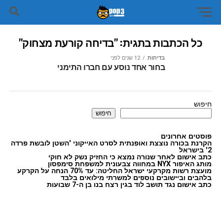
כל הכתבות בתגית: "בדיחה קורעת מצחוק"
בדיחות
12 שנים לפני
בחור אחד נוסע עם חברו התימני
חיפוש
חיפוש
פוסטים אחרונים
הקרנת בכורה נוצצת ואופנתית לסרט האייקוני 'השטן לובשת פרדה
2' בישראל
כתב אישום לאחר שנורה נמצא כי החזיק נשק לא חוקי
מותג האיפור NYX במחווה צבעונית למשפחת סימפסון
מועצת רשות מקרקעי ישראל החליטה: עד 70% הנחה על הקרקע
בלהבים וביישובים נוספים למשרתי מילואים בלבד
כתב אישום נגד תושב לוד בגין רצח בנו בן ה-7 שבועות