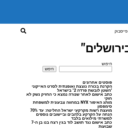
פייסבוק
ירושלים"
חיפוש
חיפוש
פוסטים אחרונים
הקרנת בכורה נוצצת ואופנתית לסרט האייקוני
'השטן לובשת פרדה 2' בישראל
כתב אישום לאחר שנורה נמצא כי החזיק נשק לא
חוקי
מותג האיפור NYX במחווה צבעונית למשפחת
סימפסון
מועצת רשות מקרקעי ישראל החליטה: עד 70%
הנחה על הקרקע בלהבים וביישובים נוספים
למשרתי מילואים בלבד
כתב אישום נגד תושב לוד בגין רצח בנו בן ה-7
שבועות