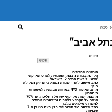
פייסבוק
תל אביב"
חיפוש
חיפוש
פוסטים אחרונים
הקרנת בכורה נוצצת ואופנתית לסרט האייקוני
'השטן לובשת פרדה 2' בישראל
כתב אישום לאחר שנורה נמצא כי החזיק נשק לא
חוקי
מותג האיפור NYX במחווה צבעונית למשפחת
סימפסון
מועצת רשות מקרקעי ישראל החליטה: עד 70%
הנחה על הקרקע בלהבים וביישובים נוספים
למשרתי מילואים בלבד
כתב אישום נגד תושב לוד בגין רצח בנו בן ה-7
שבועות