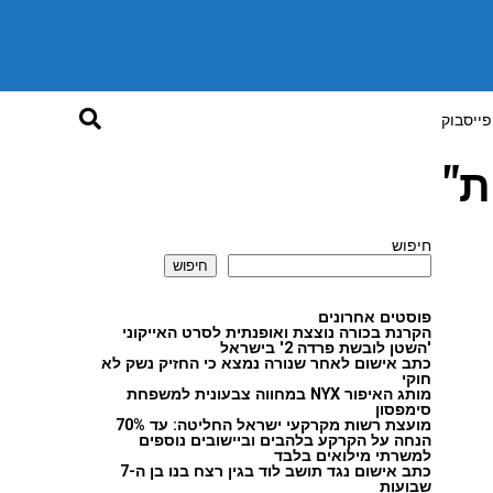
פייסבוק
ת"
חיפוש
חיפוש
פוסטים אחרונים
הקרנת בכורה נוצצת ואופנתית לסרט האייקוני
'השטן לובשת פרדה 2' בישראל
כתב אישום לאחר שנורה נמצא כי החזיק נשק לא
חוקי
מותג האיפור NYX במחווה צבעונית למשפחת
סימפסון
מועצת רשות מקרקעי ישראל החליטה: עד 70%
הנחה על הקרקע בלהבים וביישובים נוספים
למשרתי מילואים בלבד
כתב אישום נגד תושב לוד בגין רצח בנו בן ה-7
שבועות