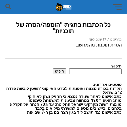
כל הכתבות בתגית: "הוספה/הסרה של
תוכניות"
מדריכים
17 שנים לפני
הסרת תוכנות מהמחשב
חיפוש
חיפוש
פוסטים אחרונים
הקרנת בכורה נוצצת ואופנתית לסרט האייקוני 'השטן לובשת פרדה
2' בישראל
כתב אישום לאחר שנורה נמצא כי החזיק נשק לא חוקי
מותג האיפור NYX במחווה צבעונית למשפחת סימפסון
מועצת רשות מקרקעי ישראל החליטה: עד 70% הנחה על הקרקע
בלהבים וביישובים נוספים למשרתי מילואים בלבד
כתב אישום נגד תושב לוד בגין רצח בנו בן ה-7 שבועות