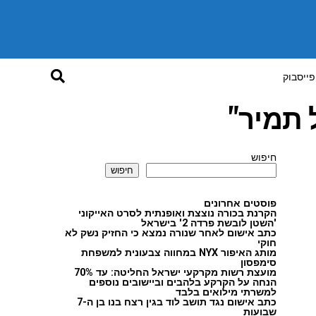
פייסבוק
 תמיר"
חיפוש
חיפוש
פוסטים אחרונים
הקרנת בכורה נוצצת ואופנתית לסרט האייקוני
'השטן לובשת פרדה 2' בישראל
כתב אישום לאחר שנורה נמצא כי החזיק נשק לא
חוקי
מותג האיפור NYX במחווה צבעונית למשפחת
סימפסון
מועצת רשות מקרקעי ישראל החליטה: עד 70%
הנחה על הקרקע בלהבים וביישובים נוספים
למשרתי מילואים בלבד
כתב אישום נגד תושב לוד בגין רצח בנו בן ה-7
שבועות