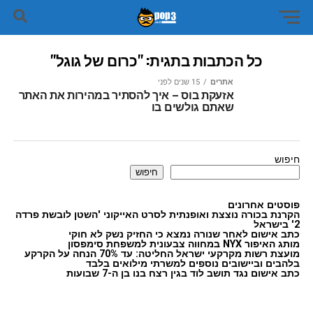
כל הכתבות בתגית: "כרום של גוגל"
אתרים
15 שנים לפני
אזעקת בוס – איך להסתיר במהירות את האתר
שאתם גולשים בו
חיפוש
חיפוש
פוסטים אחרונים
הקרנת בכורה נוצצת ואופנתית לסרט האייקוני 'השטן לובשת פרדה
2' בישראל
כתב אישום לאחר שנורה נמצא כי החזיק נשק לא חוקי
מותג האיפור NYX במחווה צבעונית למשפחת סימפסון
מועצת רשות מקרקעי ישראל החליטה: עד 70% הנחה על הקרקע
בלהבים וביישובים נוספים למשרתי מילואים בלבד
כתב אישום נגד תושב לוד בגין רצח בנו בן ה-7 שבועות