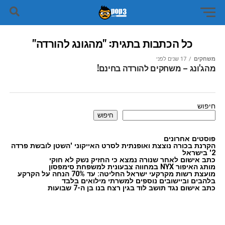
כל הכתבות בתגית: "מהגונג להורדה"
משחקים
17 שנים לפני
מהג'ונג – משחקים להורדה בחינם!
חיפוש
חיפוש
פוסטים אחרונים
הקרנת בכורה נוצצת ואופנתית לסרט האייקוני 'השטן לובשת פרדה
2' בישראל
כתב אישום לאחר שנורה נמצא כי החזיק נשק לא חוקי
מותג האיפור NYX במחווה צבעונית למשפחת סימפסון
מועצת רשות מקרקעי ישראל החליטה: עד 70% הנחה על הקרקע
בלהבים וביישובים נוספים למשרתי מילואים בלבד
כתב אישום נגד תושב לוד בגין רצח בנו בן ה-7 שבועות