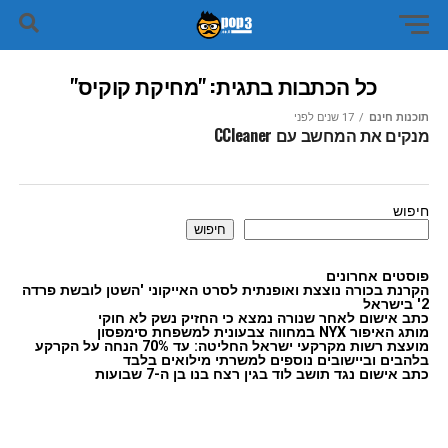
כל הכתבות בתגית: "מחיקת קוקיס"
תוכנות חינם
17 שנים לפני
מנקים את המחשב עם CCleaner
חיפוש
חיפוש
פוסטים אחרונים
הקרנת בכורה נוצצת ואופנתית לסרט האייקוני 'השטן לובשת פרדה
2' בישראל
כתב אישום לאחר שנורה נמצא כי החזיק נשק לא חוקי
מותג האיפור NYX במחווה צבעונית למשפחת סימפסון
מועצת רשות מקרקעי ישראל החליטה: עד 70% הנחה על הקרקע
בלהבים וביישובים נוספים למשרתי מילואים בלבד
כתב אישום נגד תושב לוד בגין רצח בנו בן ה-7 שבועות