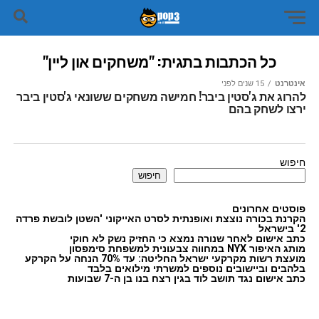
כל הכתבות בתגית: "משחקים און ליין"
אינטרנט
15 שנים לפני
להרוג את ג'סטין ביבר! חמישה משחקים ששונאי ג'סטין ביבר
ירצו לשחק בהם
חיפוש
חיפוש
פוסטים אחרונים
הקרנת בכורה נוצצת ואופנתית לסרט האייקוני 'השטן לובשת פרדה
2' בישראל
כתב אישום לאחר שנורה נמצא כי החזיק נשק לא חוקי
מותג האיפור NYX במחווה צבעונית למשפחת סימפסון
מועצת רשות מקרקעי ישראל החליטה: עד 70% הנחה על הקרקע
בלהבים וביישובים נוספים למשרתי מילואים בלבד
כתב אישום נגד תושב לוד בגין רצח בנו בן ה-7 שבועות