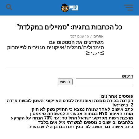
כל הכתבות בתגית: "סמיילים במקלדת"
אתרים
15 שנים לפני
משדרגים את הסטטוס עם
סימבולים/סמלים/אייקונים מגניבים לפייסבוק
≧◔◡◔≦
חיפוש
חיפוש
פוסטים אחרונים
הקרנת בכורה נוצצת ואופנתית לסרט האייקוני 'השטן לובשת פרדה
2' בישראל
כתב אישום לאחר שנורה נמצא כי החזיק נשק לא חוקי
מותג האיפור NYX במחווה צבעונית למשפחת סימפסון
מועצת רשות מקרקעי ישראל החליטה: עד 70% הנחה על הקרקע
בלהבים וביישובים נוספים למשרתי מילואים בלבד
כתב אישום נגד תושב לוד בגין רצח בנו בן ה-7 שבועות