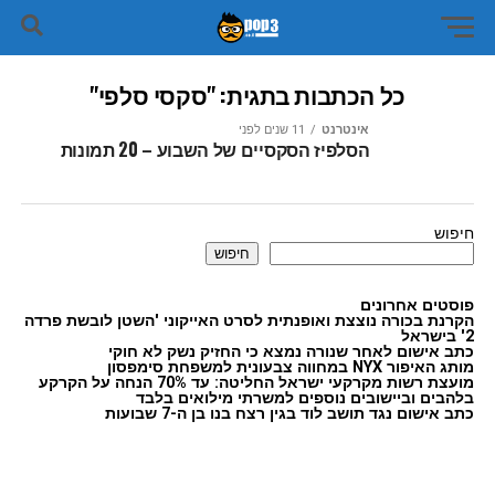
כל הכתבות בתגית: "סקסי סלפי"
אינטרנט
11 שנים לפני
הסלפיז הסקסיים של השבוע – 20 תמונות
חיפוש
חיפוש
פוסטים אחרונים
הקרנת בכורה נוצצת ואופנתית לסרט האייקוני 'השטן לובשת פרדה
2' בישראל
כתב אישום לאחר שנורה נמצא כי החזיק נשק לא חוקי
מותג האיפור NYX במחווה צבעונית למשפחת סימפסון
מועצת רשות מקרקעי ישראל החליטה: עד 70% הנחה על הקרקע
בלהבים וביישובים נוספים למשרתי מילואים בלבד
כתב אישום נגד תושב לוד בגין רצח בנו בן ה-7 שבועות