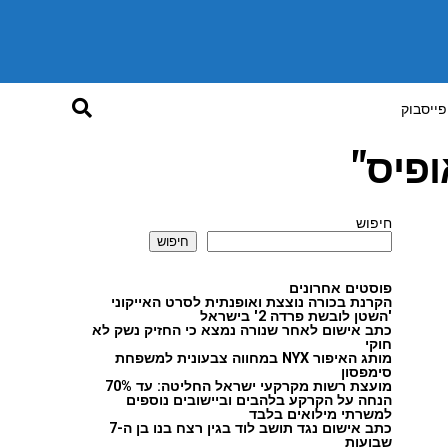
פייסבוק
פיס"
חיפוש
חיפוש
פוסטים אחרונים
הקרנת בכורה נוצצת ואופנתית לסרט האייקוני
'השטן לובשת פרדה 2' בישראל
כתב אישום לאחר שנורה נמצא כי החזיק נשק לא
חוקי
מותג האיפור NYX במחווה צבעונית למשפחת
סימפסון
מועצת רשות מקרקעי ישראל החליטה: עד 70%
הנחה על הקרקע בלהבים וביישובים נוספים
למשרתי מילואים בלבד
כתב אישום נגד תושב לוד בגין רצח בנו בן ה-7
שבועות