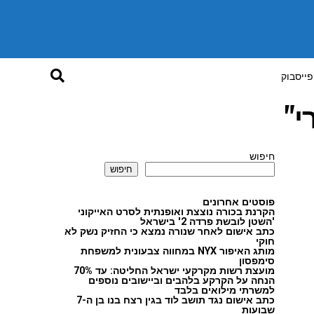
פייסבוק
י"
חיפוש
חיפוש
פוסטים אחרונים
הקרנת בכורה נוצצת ואופנתית לסרט האייקוני
'השטן לובשת פרדה 2' בישראל
כתב אישום לאחר שנורה נמצא כי החזיק נשק לא
חוקי
מותג האיפור NYX במחווה צבעונית למשפחת
סימפסון
מועצת רשות מקרקעי ישראל החליטה: עד 70%
הנחה על הקרקע בלהבים וביישובים נוספים
למשרתי מילואים בלבד
כתב אישום נגד תושב לוד בגין רצח בנו בן ה-7
שבועות