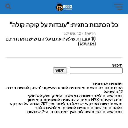
כל הכתבות בתגית: "עובדות על קוקה קולה"
הידעת?
12 שנים לפני
10 עובדות שלא ידעתם עליהם שישנו את חייכם
(או שלא)
חיפוש
חיפוש
פוסטים אחרונים
הקרנת בכורה נוצצת ואופנתית לסרט האייקוני 'השטן לובשת פרדה
2' בישראל
כתב אישום לאחר שנורה נמצא כי החזיק נשק לא חוקי
מותג האיפור NYX במחווה צבעונית למשפחת סימפסון
מועצת רשות מקרקעי ישראל החליטה: עד 70% הנחה על הקרקע
בלהבים וביישובים נוספים למשרתי מילואים בלבד
כתב אישום נגד תושב לוד בגין רצח בנו בן ה-7 שבועות