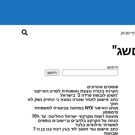
פייסבוק
שג"
חיפוש
חיפוש
פוסטים אחרונים
הקרנת בכורה נוצצת ואופנתית לסרט האייקוני
'השטן לובשת פרדה 2' בישראל
כתב אישום לאחר שנורה נמצא כי החזיק נשק לא
חוקי
מותג האיפור NYX במחווה צבעונית למשפחת
סימפסון
מועצת רשות מקרקעי ישראל החליטה: עד 70%
הנחה על הקרקע בלהבים וביישובים נוספים
למשרתי מילואים בלבד
כתב אישום נגד תושב לוד בגין רצח בנו בן ה-7
שבועות